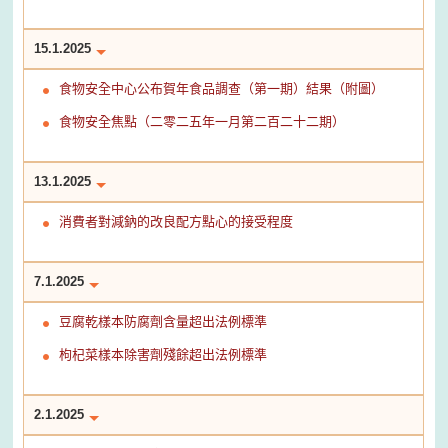
15.1.2025
食物安全中心公布賀年食品調查（第一期）結果（附圖）
食物安全焦點（二零二五年一月第二百二十二期）
13.1.2025
消費者對減鈉的改良配方點心的接受程度
7.1.2025
豆腐乾樣本防腐劑含量超出法例標準
枸杞菜樣本除害劑殘餘超出法例標準
2.1.2025