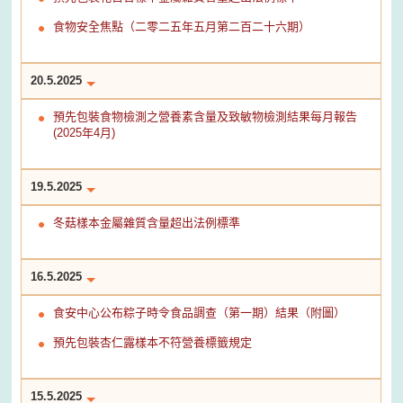
食物安全焦點（二零二五年五月第二百二十六期）
20.5.2025
預先包裝食物檢測之營養素含量及致敏物檢測結果每月報告
(2025年4月)
19.5.2025
冬菇樣本金屬雜質含量超出法例標準
16.5.2025
食安中心公布粽子時令食品調查（第一期）結果（附圖）
預先包裝杏仁露樣本不符營養標籤規定
15.5.2025