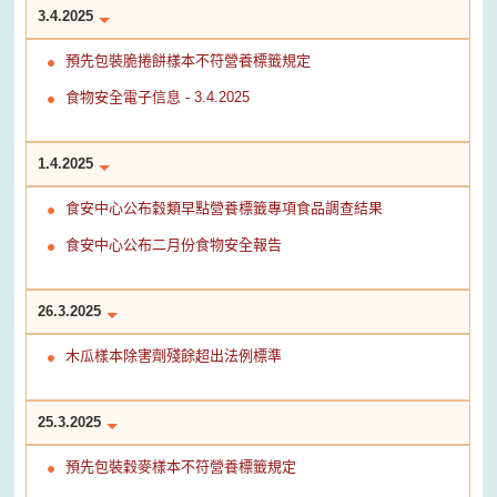
3.4.2025
預先包裝脆捲餅樣本不符營養標籤規定
食物安全電子信息 - 3.4.2025
1.4.2025
食安中心公布穀類早點營養標籤專項食品調查結果
食安中心公布二月份食物安全報告
26.3.2025
木瓜樣本除害劑殘餘超出法例標準
25.3.2025
預先包裝穀麥樣本不符營養標籤規定