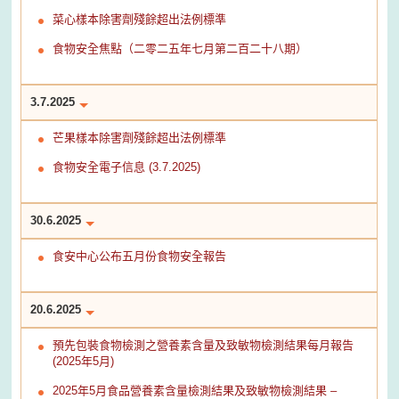
菜心樣本除害劑殘餘超出法例標準
食物安全焦點（二零二五年七月第二百二十八期）
3.7.2025
芒果樣本除害劑殘餘超出法例標準
食物安全電子信息 (3.7.2025)
30.6.2025
食安中心公布五月份食物安全報告
20.6.2025
預先包裝食物檢測之營養素含量及致敏物檢測結果每月報告
(2025年5月)
2025年5月食品營養素含量檢測結果及致敏物檢測結果 –