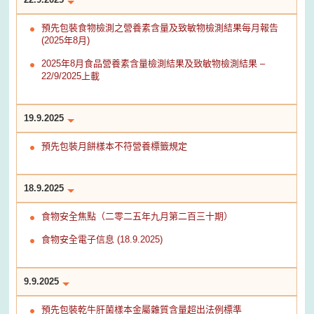
預先包裝食物檢測之營養素含量及致敏物檢測結果每月報告
(2025年8月)
2025年8月食品營養素含量檢測結果及致敏物檢測結果 –
22/9/2025上載
19.9.2025
預先包裝月餅樣本不符營養標籤規定
18.9.2025
食物安全焦點（二零二五年九月第二百三十期）
食物安全電子信息 (18.9.2025)
9.9.2025
預先包裝乾牛肝菌樣本金屬雜質含量超出法例標準