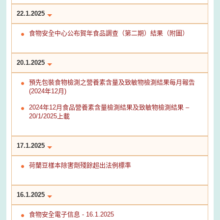
22.1.2025
食物安全中心公布賀年食品調查（第二期）結果（附圖）
20.1.2025
預先包裝食物檢測之營養素含量及致敏物檢測結果每月報告
(2024年12月)
2024年12月食品營養素含量檢測結果及致敏物檢測結果 –
20/1/2025上載
17.1.2025
荷蘭豆樣本除害劑殘餘超出法例標準
16.1.2025
食物安全電子信息 - 16.1.2025