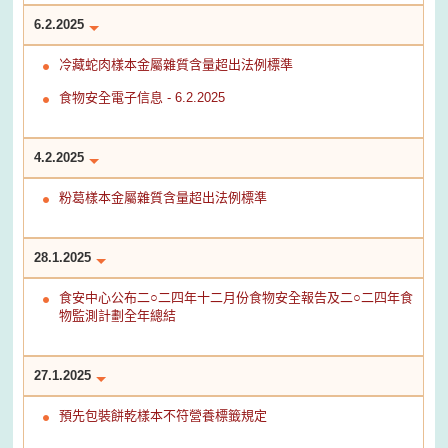
6.2.2025
冷藏蛇肉樣本金屬雜質含量超出法例標準
食物安全電子信息 - 6.2.2025
4.2.2025
粉葛樣本金屬雜質含量超出法例標準
28.1.2025
食安中心公布二○二四年十二月份食物安全報告及二○二四年食
物監測計劃全年總結
27.1.2025
預先包裝餅乾樣本不符營養標籤規定