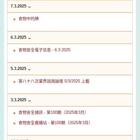
7.3.2025
食物中的碘
6.3.2025
食物安全電子信息 - 6.3.2025
5.3.2025
第八十八次業界諮詢論壇 5/3/2025 上載
3.3.2025
食物安全通訊 - 第100期（2025年3月）
食物安全廣播站 - 第100期（2025年3月）