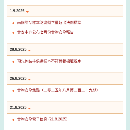
1.9.2025
兩個甜品樣本防腐劑含量超出法例標準
食安中心公布七月份食物安全報告
28.8.2025
預先包裝柱侯醬樣本不符營養標籤規定
26.8.2025
食物安全焦點（二零二五年八月第二百二十九期）
21.8.2025
食物安全電子信息 (21.8.2025)