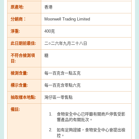
原產地:
香港
分銷商：
Moonwell Trading Limited
淨重:
400克
此日期前最佳:
二○二六年九月二十八日
不符合檢測項
糖
目:
檢測含量:
每一百克含一點五克
標示含量:
每一百克含零點六克
抽取樣本地點:
灣仔區一零售點
備註:
食物安全中心已呼籲有關商戶停售受影
響產品的有關批次。
如有足夠證據，食物安全中心會提出檢
控。