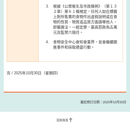
根據《公眾衞生及市政條例》（第１３
２章）第６１條規定，任何人如在標籤
上對所售賣的食物作出虛假說明或在食
物的性質、物質或品質方面誤導他人，
即屬違法。一經定罪，最高罰款為五萬
元及監禁六個月。
食物安全中心會知會業界，並會繼續跟
進事件和採取適當行動。
完 / 2025年10月30日（星期四）
最近修訂日期：2025年10月30日
回到頁首