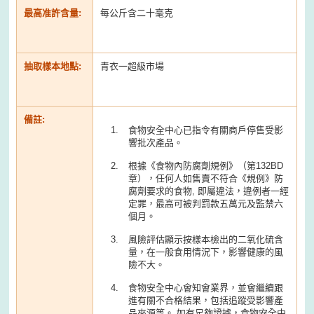
最高准許含量:
每公斤含二十毫克
抽取樣本地點:
青衣一超級市場
備註:
食物安全中心已指令有關商戶停售受影
響批次產品。
根據《食物內防腐劑規例》（第132BD
章），任何人如售賣不符合《規例》防
腐劑要求的食物, 即屬違法，違例者一經
定罪，最高可被判罰款五萬元及監禁六
個月。
風險評估顯示按樣本檢出的二氧化硫含
量，在一般食用情況下，影響健康的風
險不大。
食物安全中心會知會業界，並會繼續跟
進有關不合格結果，包括追蹤受影響產
品來源等。 如有足夠證據，食物安全中