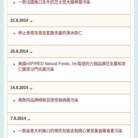
一款法國進口生牛奶芝士受大腸桿菌污染
21.8.2014
停止食用含高氫氰酸含量的澳洲杏仁
20.8.2014
美國nSPIRED Natural Foods, Inc製造的六個品牌花生醬和杏
仁醬受沙門氏菌污染
14.8.2014
兩款同品牌樽裝豆漿受致病菌污染
7.8.2014
一款由意大利進口的預先包裝去殼開心果受黃曲霉毒素污染