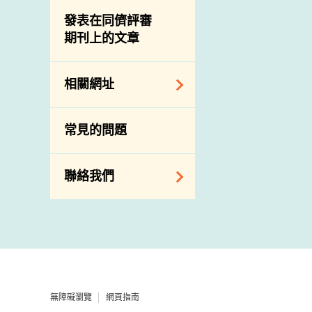
屠房及肉類檢驗
食物中的碘
資訊平台
發表在同儕評審
期刊上的文章
下載
公開比賽
相關網址
相關政府部門／機
常見的問題
構
相關網站
聯絡我們
查詢、建議、要求
和投訴
地址及電話
政府電話簿
無障礙瀏覽
網頁指南
郵件貼上足夠郵資