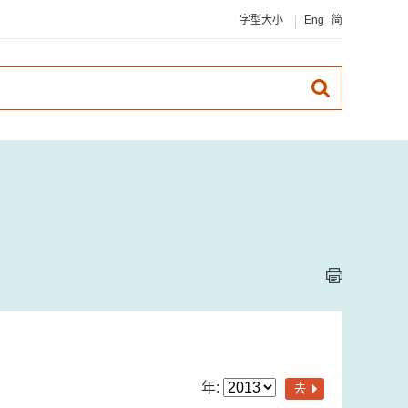
字型大小
Eng
简
年:
去