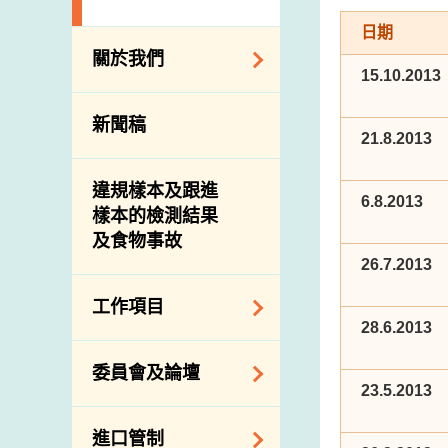
日期
關於我們
15.10.2013
組織結構
新聞稿
21.8.2013
理想與使命
介紹短片
違規樣本及跟進
6.8.2013
樣本的檢測結果
及食物事故
26.7.2013
工作項目
28.6.2013
降低膳食中的鈉和
委員會及論壇
糖
23.5.2013
食物監測計劃
食物安全專家委員
進口管制