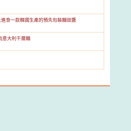
: 停止進食一款韓國生產的預先包裝麵豉醬
肉意大利千層麵