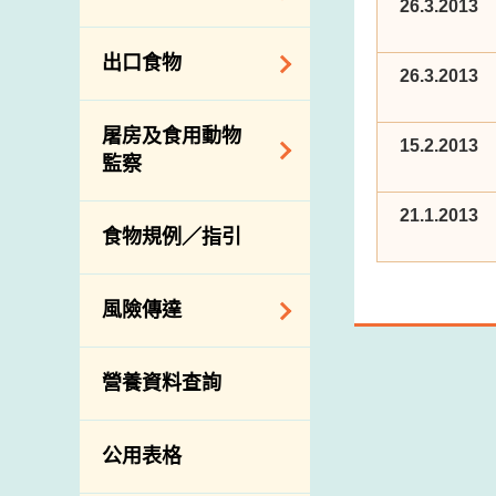
會
食物安全重點控制
26.3.2013
系統
業界諮詢論壇
食物進口商和食物
出口食物
基因改造食物
分銷商登記制度
26.3.2013
消費者聯繫小組
食物標籤上的營養
視察內地農場及聯
出口驗證
屠房及食用動物
資料
絡內地有關當局
15.2.2013
出口食物往內地
監察
食物安全之風險評
進口食物管制
出口商及業界的消
估
21.1.2013
活生食用動物的進
規管農業化學物及
息
食物規例／指引
食物事故應變及管
口檢驗
獸醫藥物在食用動
理
物上的使用
獸醫公共衞生資訊
食物消費量調查
風險傳達
屠房及疾病監測
總膳食研究
宰前檢驗
主題項目
營養資料查詢
有機食物
宰後檢驗
警報系統
高風險食物
豬隻流感病毒監測
項目及活動
公用表格
結果
抗菌素耐藥性
傳達資源