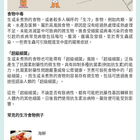
食物中毒
生或未煮熟的食物，或者較多人稱呼的「生冷」食物，例如肉類、家
禽、水產及蛋類，屬於高風險食物，原因是沒有經過熱處理或熱處理
不足，未能消滅當中可致病的微生物。進食受細菌或病毒污染的食物
引起的疾病常見病徵包括嘔吐、腹瀉、腹痛及發燒。至於寄生蟲感
染，一些寄生蟲可引致輕度至中度的腸胃症狀。
「超級細菌」
生或未煮熟的食物也可能帶有「超級細菌」風險。「超級細菌」泛指
產生了抗菌素耐藥性的微生物，具有抑制多種抗菌素(例如抗生素)的能
力。抗菌素耐藥性問題嚴重威脅公眾健康。烹煮可殺死食物中的「超
級細菌」，而生或未煮熟的食物則容易存有微生物，包括可透過進食
途徑感染人類的「超級細菌」。
這些「超級細菌」不論是否有致病性，都有可能把抗藥性基因轉移到
人體內的其他細菌，日後我們使用抗生素治病時，藥效便可能受到影
響。
常見的生冷食物例子
海鮮