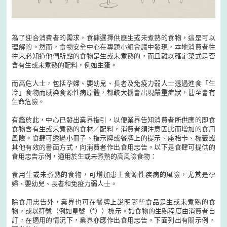
為了迎合消費者的需求，食肆選擇供應生或未煮熟的食物，這是可以
理解的。然而，食物安全中心在專題小組會議中發現，本地消費者往
往未必知道他們所點的食物是生或未煮熟的，而且難以確定菜式是否
含有生或未煮熟的配料，例如生蛋。
而高危人士，包括孕婦、嬰幼兒、長者及免疫力弱人士透過進食「生
冷」食物而感染食源性病原體，都較大機會出現嚴重症狀，甚至會有
生命危險。
有鑑於此，中心已發出業界指引，以便業界告知消費者所供應的即食
食物含有生或未煮熟的食材／配料，消費者須注意因此而增加的食用
風險。食肆可透過小冊子、指示牌或餐牌上的提示、座枱卡、標籤或
其他有效的書面方式，向消費者作出食用忠告。以下是食肆可提供的
食用忠告示例，適用於生或未煮熟的高風險食物：
食用生或未煮熟的食物，可增加患上食源性疾病的風險，尤其是孕
婦、嬰幼兒、長者和免疫力弱人士。
除食用忠告外，業界也可在餐牌上說明哪些食品是生或未煮熟的食
物，或以符號（例如星號（*））標示。如食物的生熟程度由消費者自
訂，在適用的情況下，業界亦應作出食用忠告。下面列出有關示例，