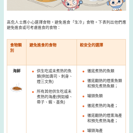
高危人士應小心選擇食物，避免進食「生冷」食物。下表列出他們應
避免進食或可考慮進食的食物：
食物類
避免進食的食物
較安全的選擇
別
海鮮
供生吃或未煮熟的魚
徹底煮熟的魚類
類
(
例如壽司、刺身、
徹底翻熱的煙熏魚類
煙三文魚
)
和預先煮熟魚類；
所有其他供生吃或未
罐頭魚類
煮熟的海產
(
例如蠔、
帶子、蝦、墨魚
)
徹底煮熟的海產；
徹底翻熱的煙熏海產
和預先煮熟海產；
罐頭海產