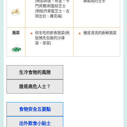
(
例如菲達、布里、卡
類製成的芝士
門貝爾
)
和藍紋芝士
(
例如丹麥藍芝士、古
岡左拉、羅克福)
蔬菜
供生吃的即食蔬菜(例
徹底清洗的新鮮蔬菜
如預先包裝的沙律
菜、芽菜)
生冷食物的風險
誰是高危人士？
食物安全五要點
出外飲食小貼士