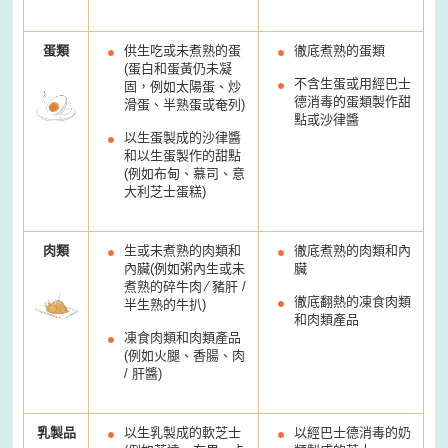
蛋類
供生吃或未煮熟的蛋
徹底煮熟的蛋類
(
蛋白和蛋黃仍未凝
不含生蛋或用經巴士
固，例如太陽蛋、炒
德消毒的蛋類製作甜
滑蛋、半熟蛋或奄列
)
點或沙律醬
以生蛋製成的沙律醬
和以生蛋製作的甜點
(
例如布甸、慕司、意
大利芝士蛋糕
)
肉類
生或未煮熟的肉類和
徹底煮熟的肉類和內
內臟
(
例如粥內生或未
臟
煮熟的碎牛肉 ∕ 豬肝
/
徹底翻熱的凍食肉類
半生熟的牛扒
)
和肉類產品
凍食肉類和肉類產品
(
例如火腿、香腸、肉
/
肝醬
)
乳製品
以生乳製成的軟芝士
以經巴士德消毒的奶