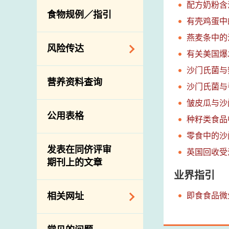
配方奶粉含
活生食用动物的进
规管农业化学物及
息
食物规例／指引
食物事故应变及管
口检验
兽医药物在食用动
有壳鸡蛋中
理
物上的使用
兽医公共衞生资讯
燕麦条中的
食物消费量调查
风险传达
屠房及疾病监测
有关美国爆
总膳食研究
宰前检验
沙门氏菌与
主题项目
营养资料查询
有机食物
宰后检验
沙门氏菌与
警报系统
高风险食物
皱皮瓜与沙
猪只流感病毒监测
项目及活动
公用表格
结果
抗菌素耐药性
种籽类食品
传达资源
屠房及肉类检验
零食中的沙
食物中的碘
资讯平台
发表在同侪评审
英国回收受
期刊上的文章
下载
业界指引
公开比赛
即食食品微
相关网址
相关政府部门／机