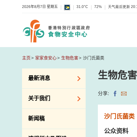
2026年8月7日 星期五
31.0°C
72%
天气最后更新
20:
主页
家家食安心
生物危害
沙门氏菌类
生物危害
最新消息
食物警报 / 致敏物
分享:
关于我们
警报
怀疑食物中毒个案
组织结构
沙门氏菌类
新闻稿
活动
理想与使命
公众资料
新资讯
介绍短片