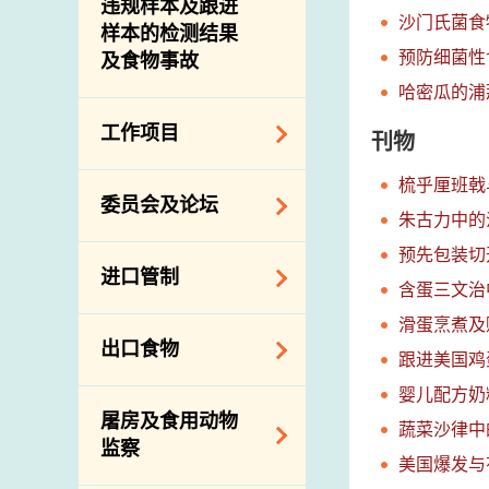
违规样本及跟进
沙门氏菌食
样本的检测结果
预防细菌性
及食物事故
哈密瓜的浦
工作项目
刊物
梳乎厘班戟
降低膳食中的钠和
委员会及论坛
糖
朱古力中的
食物监测计划
预先包装切
食物安全专家委员
进口管制
会
含蛋三文治
食物安全重点控制
系统
业界谘询论坛
滑蛋烹煮及
食物进口商和食物
出口食物
基因改造食物
分销商登记制度
跟进美国鸡
消费者联系小组
食物标签上的营养
婴儿配方奶
视察内地农场及联
出口验证
屠房及食用动物
资料
络内地有关当局
蔬菜沙律中
出口食物往内地
监察
食物安全之风险评
进口食物管制
美国爆发与
出口商及业界的消
估