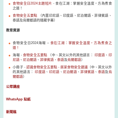
食物安全日2024主題短片
- 食在江湖：掌握安全溫度，方為煮食
之道！
食物安全五要點
（內置印尼語、印度語、尼泊爾語、菲律賓語、
泰語及烏爾都語的隱藏字幕）
教育資源
食物安全日2024海報 –
食在江湖：掌握安全溫度，方為煮食之
道！
海報 -
食物安全五要點
（中、英文以外的其他語言：
印度語
、
印
尼語
、
尼泊爾語
、
菲律賓語
、
泰語
及
烏爾都語
）
小冊子 -
認識食物安全五要點 - 居家食物安全建議
（中、英文以外
的其他語言：
印度語
、
印尼語
、
尼泊爾語
、
菲律賓語
、
泰語
及
烏
爾都語
）
公眾講座
WhatsApp 貼紙
新聞稿