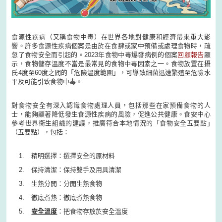
食源性疾病（又稱食物中毒）在世界各地對健康和經濟帶來重大影
響。許多食源性疾病個案是由於在食肆或家中預備或處理食物時，疏
忽了食物安全而引起的。2023年食物中毒爆發病例的個案
回顧報告
顯
示，食物儲存溫度不當是最常見的食物中毒因素之一。食物放置在攝
氏4度至60度之間的「危險溫度範圍」，可導致細菌迅速繁殖至危險水
平及可能引致食物中毒。
對食物安全有深入認識食物處理人員，包括那些在家預備食物的人
士，能夠顯著降低發生食源性疾病的風險，促進公共健康。食安中心
參考世界衞生組織的建議，推廣符合本地情況的「食物安全五要點｣
（五要點），包括：
精明選擇：選擇安全的原材料
保持清潔：保持雙手及用具清潔
生熟分開：分開生熟食物
徹底煮熟：徹底煮熟食物
安全溫度
：把食物存放於安全溫度