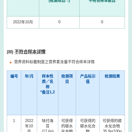
(检测项目: -)
不符合样本数目
2022年10月
0
0
(III)
不符合样本详情
营养资料标籤制度之营养素含量不符合样本详情
编号
年/月
样本性
检测项
产品标示
检测结果
质／名
目
值
称
*备注1,2
1
2022
味付海
可获得
可获得的
可获得的碳
年10
苔
的碳水
碳水化合
水化合物
月
(17.6g)
化合物
物
35.9g/100g