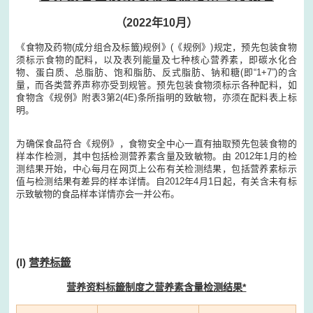
（2022年10月）
《食物及药物(成分组合及标籤)规例》(《规例》)规定，预先包装食物
须标示食物的配料，以及表列能量及七种核心营养素，即碳水化合
物、蛋白质、总脂肪、饱和脂肪、反式脂肪、钠和糖(即“1+7”)的含
量，而各类营养声称亦受到规管。预先包装食物须标示各种配料，如
食物含《规例》附表3第2(4E)条所指明的致敏物，亦须在配料表上标
明。
为确保食品符合《规例》，食物安全中心一直有抽取预先包装食物的
样本作检测，其中包括检测营养素含量及致敏物。由 2012年1月的检
测结果开始，中心每月在网页上公布有关检测结果，包括营养素标示
值与检测结果有差异的样本详情。自2012年4月1日起，有关含未有标
示致敏物的食品样本详情亦会一并公布。
(I)
营养标籤
营养资料标籤制度之营养素含量检测结果*