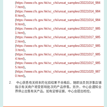
(
https://www.cfs.gov.hk/sc_chi/unsat_samples/20221014_984
7.html
)，
(
https://www.cfs.gov.hk/sc_chi/unsat_samples/20221014_984
8.html
)，
(
https://www.cfs.gov.hk/sc_chi/unsat_samples/20221014_984
9.html
)，
(
https://www.cfs.gov.hk/sc_chi/unsat_samples/20221017_985
1.html
)，
(
https://www.cfs.gov.hk/sc_chi/unsat_samples/20221017_985
2.html
)，
(
https://www.cfs.gov.hk/sc_chi/unsat_samples/20221017_985
3.html
)，
(
https://www.cfs.gov.hk/sc_chi/unsat_samples/20221017_985
4.html
)，
(
https://www.cfs.gov.hk/sc_chi/unsat_samples/20221017_985
5.html
)，
(
https://www.cfs.gov.hk/sc_chi/unsat_samples/20221020_987
0.html
)。
中心获悉有关样本的化验结果不合格后，随即派员到涉事店铺
指示有关商户将受影响批次的产品停售。另外，中心会通知业
界停止出售有关产品。如有足够证据，中心会提出检控。