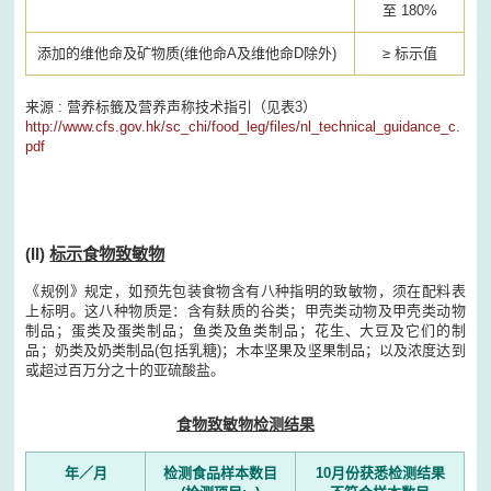
至 180%
添加的维他命及矿物质(维他命A及维他命D除外)
≥ 标示值
来源 : 营养标籤及营养声称技术指引（见表3）
http://www.cfs.gov.hk/sc_chi/food_leg/files/nl_technical_guidance_c.
pdf
(II)
标示食物致敏物
《规例》规定，如预先包装食物含有八种指明的致敏物，须在配料表
上标明。这八种物质是：含有麸质的谷类；甲壳类动物及甲壳类动物
制品；蛋类及蛋类制品；鱼类及鱼类制品；花生、大豆及它们的制
品；奶类及奶类制品(包括乳糖)；木本坚果及坚果制品；以及浓度达到
或超过百万分之十的亚硫酸盐。
食物致敏物检测结果
年／月
检测食品样本数目
10月份获悉检测结果