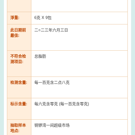
淨重:
6克 X 9包
此日期前
二○二三年六月三日
最佳:
不符合检
总脂肪
测项目:
检测含量:
每一百克含二点八克
标示含量:
每六克含零克 (每一百克含零克)
抽取样本
铜锣湾一间超级市场
地点: