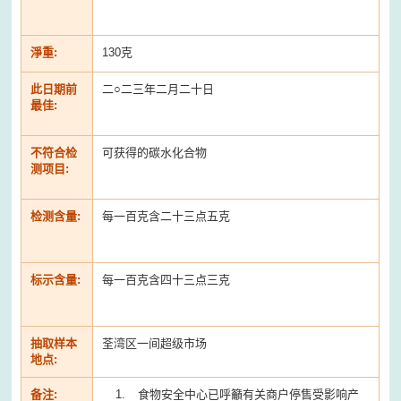
淨重:
130克
此日期前
二○二三年二月二十日
最佳:
不符合检
可获得的碳水化合物
测项目:
检测含量:
每一百克含二十三点五克
标示含量:
每一百克含四十三点三克
抽取样本
荃湾区一间超级市场
地点:
备注:
食物安全中心已呼籲有关商户停售受影响产