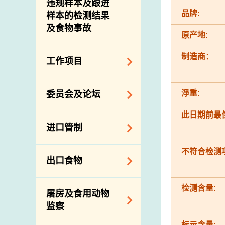
违规样本及跟进
品牌:
样本的检测结果
及食物事故
原产地:
制造商：
工作项目
降低膳食中的钠和
淨重:
委员会及论坛
糖
此日期前最佳
食物监测计划
食物安全专家委员
进口管制
会
食物安全重点控制
系统
业界谘询论坛
不符合检测
食物进口商和食物
出口食物
基因改造食物
分销商登记制度
消费者联系小组
食物标签上的营养
视察内地农场及联
出口验证
检测含量:
屠房及食用动物
资料
络内地有关当局
出口食物往内地
监察
食物安全之风险评
进口食物管制
出口商及业界的消
估
标示含量: