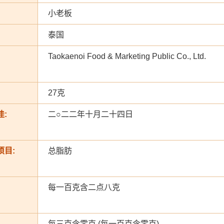
小老板
泰国
Taokaenoi Food & Marketing Public Co., Ltd.
27克
:
二○二二年十月二十四日
项目:
总脂肪
每一百克含二点八克
每三克含零克 (每一百克含零克)