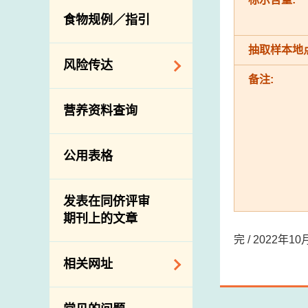
活生食用动物的进
规管农业化学物及
息
食物规例／指引
食物事故应变及管
口检验
兽医药物在食用动
理
物上的使用
兽医公共衞生资讯
抽取样本地点
食物消费量调查
风险传达
屠房及疾病监测
备注:
总膳食研究
宰前检验
主题项目
营养资料查询
有机食物
宰后检验
警报系统
高风险食物
猪只流感病毒监测
项目及活动
公用表格
结果
抗菌素耐药性
传达资源
屠房及肉类检验
食物中的碘
资讯平台
发表在同侪评审
期刊上的文章
下载
完 / 2022年
公开比赛
相关网址
相关政府部门／机