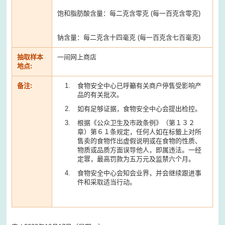
饱和脂肪酸含量：每二克含零克 (每一百克含零克)
钠含量：每二克含十四毫克 (每一百克含七百毫克)
抽取样本
一间网上商店
地点:
备注:
食物安全中心已呼籲有关商户停售受影响产
品的有关批次。
如有足够证据，食物安全中心会提出检控。
根据《公众卫生及市政条例》（第１３２
章）第６１条规定，任何人如在标籤上对所
售卖的食物作出虚假说明或在食物的性质、
物质或品质方面误导他人，即属违法。一经
定罪，最高罚款为五万元及监禁六个月。
食物安全中心会知会业界，并会继续跟进事
件和采取适当行动。