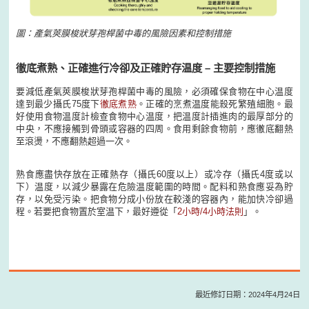
圖：產氣莢膜梭狀芽孢桿菌中毒的風險因素和控制措施
徹底煮熟、正確進行冷卻及正確貯存温度 – 主要控制措施
要減低產氣莢膜梭狀芽孢桿菌中毒的風險，必須確保食物在中心温度
達到最少攝氏75度下
徹底煮熟
。正確的烹煮温度能殺死繁殖細胞。最
好使用食物温度計檢查食物中心温度，把温度計插進肉的最厚部分的
中央，不應接觸到骨頭或容器的四周。食用剩餘食物前，應徹底翻熱
至滾燙，不應翻熱超過一次。
熟食應盡快存放在正確熱存（攝氏60度以上）或冷存（攝氏4度或以
下）温度，以減少暴露在危險温度範圍的時間。配料和熟食應妥為貯
存，以免受污染。把食物分成小份放在較淺的容器內，能加快冷卻過
程。若要把食物置於室温下，最好遵從「
2小時/4小時法則
」。
最近修訂日期：2024年4月24日