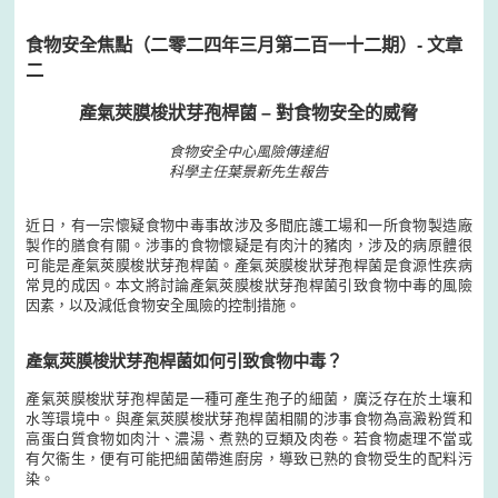
食物安全焦點（二零二四年三月第二百一十二期）- 文章
二
產氣莢膜梭狀芽孢桿菌 – 對食物安全的威脅
食物安全中心風險傳達組
科學主任葉景新先生報告
近日，有一宗懷疑食物中毒事故涉及多間庇護工場和一所食物製造廠
製作的膳食有關。涉事的食物懷疑是有肉汁的豬肉，涉及的病原體很
可能是產氣莢膜梭狀芽孢桿菌。產氣莢膜梭狀芽孢桿菌是食源性疾病
常見的成因。本文將討論產氣莢膜梭狀芽孢桿菌引致食物中毒的風險
因素，以及減低食物安全風險的控制措施。
產氣莢膜梭狀芽孢桿菌如何引致食物中毒？
產氣莢膜梭狀芽孢桿菌是一種可產生孢子的細菌，廣泛存在於土壤和
水等環境中。與產氣莢膜梭狀芽孢桿菌相關的涉事食物為高澱粉質和
高蛋白質食物如肉汁、濃湯、煮熟的豆類及肉卷。若食物處理不當或
有欠衞生，便有可能把細菌帶進廚房，導致已熟的食物受生的配料污
染。