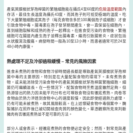
產氣莢膜梭狀芽孢桿菌的繁殖細胞能在攝氏4至60度的
危險温度範圍
內
存活，最佳生長温度為攝氏43度，而其孢子則可抵受極端的温度。吃
下大量繁殖細胞或其孢子（每克食物含多於100萬個孢子或細胞）才會
引致食物中毒。腸毒素在孢子發芽期間產生，會一直保留在細胞內，
直到細胞裂解和成熟的孢子一起釋出。在進食受污染的食物後，繁殖
細胞可在腸道內產生孢子並釋出腸毒素，繼而引致腸胃炎，症狀包括
水狀腹瀉及腹痛。病發時間一般為10至12小時，而患者通常可於24至
48小時內康復。
熱處理不足及冷卻過程緩慢 – 常見的風險因素
進食未煮熟的食物和食物冷卻時間過長都是導致產氣莢膜梭狀芽孢桿
菌中毒的主要原因，特別是在大量配製食物的環境下。未有煮熟食
物，或未能消除受污染食物中的產氣莢膜梭狀芽孢桿菌繁殖細胞，細
菌仍可繼續滋長。在一些情況下，配製食物時烹煮温度雖然足夠，但
熱源發出的熱力因未能平均分布也可導致食物沒有徹底煮熟。肉卷等
食物由於熱力滲透到食物中心的速度較慢，因此即使經過熱力處理，
仍有可能未被煮熟，故其風險較高。在上述懷疑食物中毒個案中，醃
製豬扒在煎炸後已被切開檢查肉質的顏色變化。單憑觀察所見來判斷
豬肉有否徹底煮熟並不是可靠的方法。
部分人或會表示，經徹底煮熟的食物便必定安全；然而，對常見與產