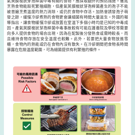
氣莢膜梭狀芽孢桿菌中毒有關的食物，應採取額外的預防措施。徹底
烹熟食物能殺死繁殖細胞，但產氣莢膜梭狀芽孢桿菌產生的孢子不能
被普遍烹煮温度的熱力消除，或仍於食物中存活。加熱會誘發孢子萌
發之餘，緩慢冷卻煮熟的食物更會讓細菌有時間大量滋生。外國的報
導指出，讓食物緩慢冷卻或放置在室温下多個小時均是已知的中毒成
因。產氣莢膜梭狀芽孢桿菌中毒事故較有可能在護養院及學校等需要
向多人提供食物的場合出現，因為在配製後分發熟食或需時較長，而
且維持食物存放在安全温度也較難。此外，若要把大量食物放進雪
櫃，食物內的熱能或仍在食物內沒有散失。在冷卻期間把食物長時間
暴露在危險温度範圍，可為細菌提供有利繁殖的條件。