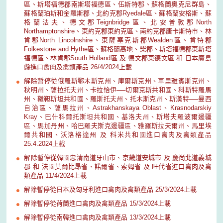
區、斯塔褔德郡南斯塔褔德區、伍斯特郡、蘇格蘭奧克尼群島、
蘇格蘭珀斯和金羅斯郡、北約克郡Ryedale區、蘇格蘭安格斯、蘇
格蘭法夫、德文郡Teignbridge區、北安普敦郡North
Northamptonshire、東約克郡東約克區、南約克郡唐卡斯特市、林
肯郡North Lincolnshire、東薩塞克斯郡Wealden區、肯特郡
Folkestone and Hythe區、蘇格蘭高地、柴郡、斯塔褔德郡東斯塔
褔德區、林肯郡South Holland區 及 德文郡東德文區 和 日本廣島
縣進口禽肉及禽類產品 26/4/2024上載
解除暫停從俄羅斯鄂木斯克州、庫爾斯克州、車里雅賓斯克州、
秋明州、薩拉托夫州、卡拉恰伊──切爾克斯共和國、科斯特羅馬
州、韃靼斯坦共和國、羅斯托夫州、托木斯克州、斯漢特──曼西
自治區、薩馬拉州、Astrakhanskaya Oblast、Krasnodarskiy
Kray、巴什科爾托斯坦共和國、基洛夫州、斯塔夫羅波爾邊疆
區、馬加丹州、哈巴羅夫斯克邊疆區、雅羅斯拉夫爾州、馬里埃
爾共和國、沃洛格達州 及 科米共和國進口禽肉及禽類產品
25.4.2024上載
解除暫停從韓國忠清南道牙山市、京畿道安城市 及 慶尚北道義城
郡 和 法國莫爾比昂省、諾爾省、索姆省 及 旺代省進口禽肉及禽
類產品 11/4/2024上載
解除暫停從日本及匈牙利進口禽肉及禽類產品 25/3/2024上載
解除暫停從荷蘭進口禽肉及禽類產品 15/3/2024上載
解除暫停從南韓進口禽肉及禽類產品 13/3/2024上載