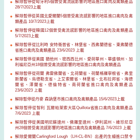
解除暫停從匈牙利5個曾受禽流感影響的地區進口禽肉及禽類產品
28/7/2023上載
解除暫停從英國北愛爾蘭5個曾受禽流感影響的地區進口禽肉及禽
類產品 10/7/2023上載
解除暫停從韓國12個曾受禽流感影響的地區進口禽肉及禽類產品
5/7/2023上載
解除暫停從比利時 安特衞普省、林堡省、西弗蘭德省、東弗蘭德
省進口禽肉及禽類產品 23/6/2023 上載
解除暫停從美國 猶他州、密西西比州、愛荷華州、華盛頓州、加
利福尼亞州18個曾受禽流感影響的地區進口禽肉及禽類產品
解除暫停從荷蘭 弗雷佛蘭省、北荷蘭省、荷蘭格羅寧根省、弗里
斯蘭省、烏德勒支省、上艾索爾省、林堡省、北布拉邦省、海德
蘭省、澤蘭省、德倫特省、南荷蘭省進口禽肉及禽類產品
23/6/2023 上載
解除暫停從丹麥 森訥堡市進口禽肉及禽類產品 15/6/2023上載
解除暫停從智利 瓦爾帕萊索大區Quillota省進口禽肉及禽類產品
7/6/2023 上載
解除暫停從美國明尼蘇達州、佛羅里達州、伊利諾州、維珍尼亞
州28個曾受禽流感影響的地區進口禽肉及禽類產品 7/6/2023 上載
解除愛爾蘭Carlingford Lough（LH-CL-BN）出產的生蠔進口禁令