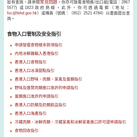
常見問題
如有查詢，請參閱
。你亦可致電食物進/出口組(電話：2867
5577) 或1823政府熱線。此外，你可透過電郵（地址：
fsc@fehd.gov.hk
）或傳真（號碼：（852）2521 4784）以書面提出查
詢。
食物入口管制及安全指引
申請發還食物樣本款項指引
內地冰鮮雞輸入香港指引
香港入口食物指引
香港入口冰凍甜點指引
香港入口野味、肉類、家禽及蛋類指引
野味及違禁肉類進口准許的申請指引
蛋類進口准許的申請指引
香港入口奶類及奶類飲品指引
香港入口海產指引
冷藏肉類、冰鮮肉類、冷藏家禽和冰鮮家禽進口許可證申請指引
食物回收指引