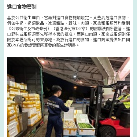
進口食物管制
基於公共衞生理由，當局對進口食物施加規定。某些高危進口食物，
例如牛奶、奶類飲品、冰凍甜點、野味、肉類、家禽和蛋類等均受到
《公眾衞生及市政條例》（香港法例第132章）的附屬法例所監管。進
口野味或蛋類須事先獲得本署的批准，而進口肉類、家禽或蛋類則僅
限於本署所認可的來源地。為放行進口的食物，進口商須提供出口國
家/地方的發證實體所簽發的衞生證明書。