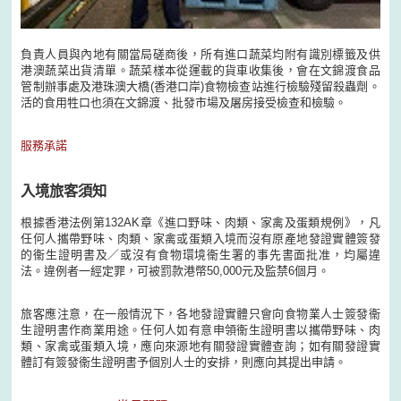
負責人員與內地有關當局磋商後，所有進口蔬菜均附有識別標籤及供
港澳蔬菜出貨清單。蔬菜樣本從運載的貨車收集後，會在文錦渡食品
管制辦事處及港珠澳大橋(香港口岸)食物檢查站進行檢驗殘留殺蟲劑。
活的食用牲口也須在文錦渡、批發市場及屠房接受檢查和檢驗。
服務承諾
入境旅客須知
根據香港法例第132AK章《進口野味、肉類、家禽及蛋類規例》，凡
任何人攜帶野味、肉類、家禽或蛋類入境而沒有原產地發證實體簽發
的衞生證明書及／或沒有食物環境衞生署的事先書面批准，均屬違
法。違例者一經定罪，可被罰款港幣50,000元及監禁6個月。
旅客應注意，在一般情況下，各地發證實體只會向食物業人士簽發衞
生證明書作商業用途。任何人如有意申領衞生證明書以攜帶野味、肉
類、家禽或蛋類入境，應向來源地有關發證實體查詢；如有關發證實
體訂有簽發衞生證明書予個別人士的安排，則應向其提出申請。