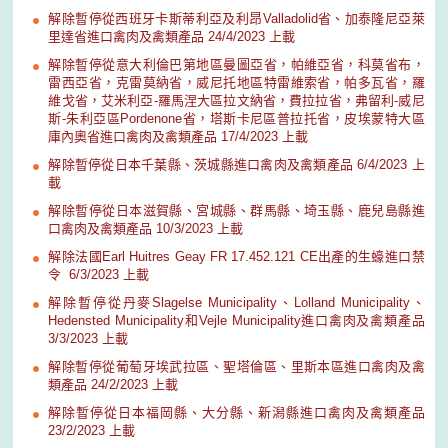
解除暫停從西班牙卡斯蒂利亞及利昂Valladolid省、加泰隆尼亞萊
里達省進口禽肉及禽類產品 24/4/2023 上載
解除暫停從意大利倫巴第地區曼圖亞省，帕維亞省，科莫省布，
雷西亞省，克雷莫納省，威尼托地區特雷維索省，帕多瓦省，羅
維戈省，艾米利亞-羅馬涅大區拉文納省，費拉拉省，弗留利-威尼
斯-朱利亞區Pordenone省，塔斯卡尼區普拉托省，皮埃蒙特大區
庫內奧省進口禽肉及禽類產品 17/4/2023 上載
解除暫停從日本千葉縣、茨城縣進口禽肉及禽類產品 6/4/2023 上
載
解除暫停從日本滋賀縣、宮城縣、群馬縣、埼玉縣、鹿兒島縣進
口禽肉及禽類產品 10/3/2023 上載
解除法國Earl Huitres Geay FR 17.452.121 CE出產的生蠔進口禁
令 6/3/2023 上載
解除暫停從丹麥Slagelse Municipality、Lolland Municipality、
Hedensted Municipality和Vejle Municipality進口禽肉及禽類產品
3/3/2023 上載
解除暫停從葡萄牙埃武拉區、聖塔倫區、里斯本區進口禽肉及禽
類產品 24/2/2023 上載
解除暫停從日本福岡縣、大分縣、新潟縣進口禽肉及禽類產品
23/2/2023 上載