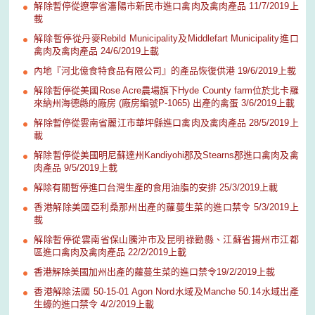
解除暫停從遼寧省瀋陽市新民市進口禽肉及禽肉產品 11/7/2019上
載
解除暫停從丹麥Rebild Municipality及Middlefart Municipality進口
禽肉及禽肉產品 24/6/2019上載
內地『河北億食特食品有限公司』的產品恢復供港 19/6/2019上載
解除暫停從美國Rose Acre農場旗下Hyde County farm位於北卡羅
來納州海德縣的廠房 (廠房編號P-1065) 出產的禽蛋 3/6/2019上載
解除暫停從雲南省麗江市華坪縣進口禽肉及禽肉產品 28/5/2019上
載
解除暫停從美國明尼蘇達州Kandiyohi郡及Stearns郡進口禽肉及禽
肉產品 9/5/2019上載
解除有關暫停進口台灣生產的食用油脂的安排 25/3/2019上載
香港解除美國亞利桑那州出產的蘿蔓生菜的進口禁令 5/3/2019上
載
解除暫停從雲南省保山騰沖市及昆明祿勸縣、江蘇省揚州市江都
區進口禽肉及禽肉產品 22/2/2019上載
香港解除美國加州出產的蘿蔓生菜的進口禁令19/2/2019上載
香港解除法國 50-15-01 Agon Nord水域及Manche 50.14水域出產
生蠔的進口禁令 4/2/2019上載