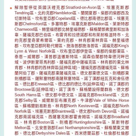
解除暫停從英國沃裡克郡Stratford-on-Avon區、埃塞克斯郡
Tendring區、北約克郡Hambleton區、蘭開夏郡、柴郡的柴郡西及
切斯特區、坎布里亞郡Copeland區、德比郡南德比郡區、埃塞克
斯郡Chelmsford區、多塞特郡、埃塞克斯郡Maldon區、萊斯特郡
Charnwood區、赫里福德郡北赫里福德郡、蘇格蘭鄧弗里斯和加洛
韋、薩福克郡巴伯區、布雷肯和拉德諾郡和布萊耐格溫特市、北
約克郡里奇蒙希爾區、東約克郡、林肯郡東林齊區、赫里福德
郡、坎布里亞郡阿勒代爾區、施洛普郡施洛普區、諾福克郡King's
Lynn & West Norfolk區、坎布里亞郡伊登區、柴郡的柴郡東區、
泰恩－威爾郡、漢普郡溫徹斯特區、諾森伯蘭郡特韋德河畔巴
域、波伊斯蒙哥馬利郡、薩福克郡中薩福克區、林肯郡的東北林
肯郡、林肯郡的西林齊區(延伸區域)、薩福克郡西薩福克區、蘇格
蘭阿伯丁郡、薩福克郡東薩福克區、德文郡東德文區、劍橋郡東
劍橋郡區、薩默塞特郡南薩默塞特區、諾丁漢郡紐瓦克和舍伍德
區、德比郡Erewash區、德比郡的德比市(延伸區域)、諾丁漢郡的
Broxtowe區(延伸區域)、諾丁漢市、蘇格蘭設得蘭群島、德文郡
South Hams區、德文郡中德文區、諾福克郡Breckland區、北約
克郡Selby區、威爾斯彭布羅克郡、牛津郡Vale of White Horse
區、蘇格蘭劉易斯島、林肯郡North Kesteven區、諾福克郡North
Norfolk區、埃塞克斯郡Braintree區、德文郡North Devon區、諾福
克郡南諾福克區、西薩塞克斯郡霍舍姆區、諾福克郡Broadland
區、林肯郡Boston區、劍橋郡Huntingdonshire區、萊斯特郡
Melton區、北安普敦郡East Northamptonshire區、蘇格蘭東艾爾
郡、德比郡Derbyshire Dales區、西米德蘭茲郡、杜倫郡杜倫郡