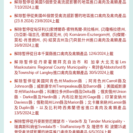
解除暫停從美國5個曾受禽流感影響的地區進口禽肉及禽類產品
7/10/2024上載
解除暫停從美國46個曾受禽流感影響的地區進口禽肉及禽肉產品
(23.8.2024) 23/8/2024上載
解除暫停從匈牙利(1)索博爾奇-索特馬爾-貝拉格州, (2)瓊格拉德州,
(3)亞斯-瑙吉孔-索爾諾克州, (4) Komárom-Esztergom州, (5)傑爾-
莫松-肖普朗州, (6) 紹莫吉州及(7)貝凱什州進口禽肉及禽類產品
16/8/2024上載
解除暫停從日本千葉縣進口禽肉及禽類產品 12/6/2024上載
解除暫停從丹麥霍爾拜克自治市 和 加拿大北克省Les
Maskoutains Regional County Municipality、卑詩省Abbotsford市
及Township of Langley進口禽肉及禽類產品 30/5/2024上載
解除暫停從美國阿肯色州Madison縣 ；阿肯色州Carroll縣及
Johnson縣；威斯康辛州Trempealeau縣及Barron縣 ；美國威斯康
辛州Washburn縣；科羅拉多州Bent縣及Delta縣 ；俄亥俄州Union
縣、Darke縣及Hardin縣；內布拉斯加州Gage縣；印第安納州
Daviess縣；俄勒岡州Linn縣及Marion縣；北卡羅來納州Lenoir縣
及Duplin縣，以及比利時西弗蘭德省進口禽肉及禽類產品
13/5/2024上載
解除暫停從丹麥斯勞厄爾瑟市、Varde市 及 Tønder Municipality、
瑞典斯科納省Svedala市、Staffanstorp市 及 隆德市 和 波蘭15處
曾受禽流感影響的地區進口禽肉及禽類產品 6/5/2024上載