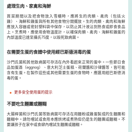
處理生肉、家禽和海鮮
買菜期間以及把食物放入雪櫃時，應將生的肉類、禽肉（包括火
雞）、海鮮和雞蛋與所有其他食物分開擺放。生的肉類、禽肉和海鮮
應放入容器或密封塑料袋中保存，以防止其汁液沾到熟食或即食食品
上。烹煮時，應使用食物溫度計，以確保肉類、禽肉、海鮮和雞蛋的
內部溫度已達至攝氏75度，以殺死致病菌。
在需要生蛋的食譜中使用經巴斯德消毒的蛋
沙門氏菌和其他致病菌可存活在內外看起來正常的蛋中。一些節日食
品如蛋酒（eggnog）、意大利芝士蛋糕、荷蘭醬和沙律醬等，皆可能
含有生蛋。在製作這些或其他需要生蛋的食物時，應選用經巴斯德消
毒的蛋。
更多安全使用蛋的提示
不要吃生麵團或麵糊
大腸桿菌和沙門氏菌等致病菌可存活在用麵粉或雞蛋製成的生麵團和
麵糊中。請勿嚐試或食用本應烘烤或煮熟但仍是生的麵團或麵糊。不
要讓孩子在家中或食肆內嚐試生麵團或麵糊。