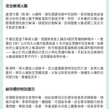
安全解凍火雞
處理冷藏（急凍）火雞時，請先閱讀包裝中的說明。某些製造商或會
提示你的冷藏火雞不需解凍而可直接烹煮。然而，大多數的冷藏火雞
都需要預先進行解凍。請提前計劃解凍，因為整隻火雞或需三至五天
才能安全解凍。
不要在室溫下解凍火雞，而應將其放入攝氏4度的雪櫃保鮮格中。一隻
重約 6至7 公斤的大火雞可能需長達 4 天才能在雪櫃中完全解凍。如果
你的火雞沒有附上解凍說明，則可根據其重量推算出解凍所需的時間
——每公斤的火雞需約10至12小時在雪櫃中解凍。烹飪未完全解凍的
火雞會導致烹煮不均勻，從而導致食物中毒。
解凍時，把火雞放入容器中，足以盛載解凍時流出的汁液，並將火雞
蓋好。將生火雞放在雪櫃底層，以免沾到其他食物。接觸生火雞的任
何部分後，應徹底洗手。
給孕婦的特別提示
孕婦較容易發生食物中毒，因此如果你正在懷孕或者為孕婦做飯，請
格外留神。李斯特菌是一種細菌，可感染孕婦，並在懷孕期間引發各
種問題，導致流產、死產、早產或新生兒患上嚴重疾病。容易受李斯