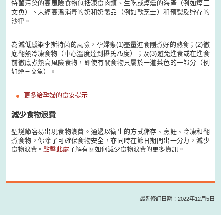
特菌污染的高風險食物包括凍食肉類、生吃或煙燻的海產（例如煙三
文魚）、未經高溫消毒的奶和奶製品（例如軟芝士）和預製及貯存的
沙律。
為減低感染李斯特菌的風險，孕婦應(1)盡量進食剛煮好的熱食；(2)徹
底翻熱冷凍食物（中心溫度達到攝氏75度）；及(3)避免進食或在進食
前徹底煮熟高風險食物，即使有關食物只屬於一道菜色的一部分（例
如煙三文魚）。
更多給孕婦的食安提示
減少食物浪費
聖誕節容易出現食物浪費。通過以衛生的方式儲存、烹飪、冷凍和翻
煮食物，你除了可確保食物安全，亦同時在節日期間出一分力，減少
食物浪費。
點擊此處
了解有關如何減少食物浪費的更多資訊。
最近修訂日期：2022年12月5日