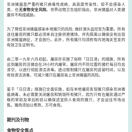
非洲猪瘟是严重的猪只病毒性疾病，具高度传染性，但不会感染人
类，也
无食物安全风险
。世界动物卫生组织指出，非洲猪瘟对人类健
康并不构成威胁。
为了降低非洲猪瘟感染本地猪只的风险
,
做好源头监控至为重要。所有
送往屠房的猪只都必须来自注册供港猪场，并先隔离以确保没有出现
非洲猪瘟病征，才会放行。此外，所有猪只均须附有内地海关签发的
有效卫生证明书。
由二零一九年六月初起，屠房亦实施了俗称「日日清」的措施，所有
运到屠房的活猪会在
24
小时内屠宰。屠房内不同位置的猪栏每日均会
清空，以进行彻底清洁消毒。透过限制猪只在屠房的逗留时间，以及
有效清洁消毒，可减少猪只在屠房染上非洲猪瘟的风险。
鉴于「日日清」措施已全面实施，如在本地屠房发现猪只感染非洲猪
瘟病毒，未必需要关闭屠房和销毁所有猪只，因为只有在屠房通过严
格的宰前及宰后检验以确保适宜供人食用的猪只，才会运往市场出
售。猪肉须加以煮熟，方可食用。
期刋及刊物
食物安全焦点