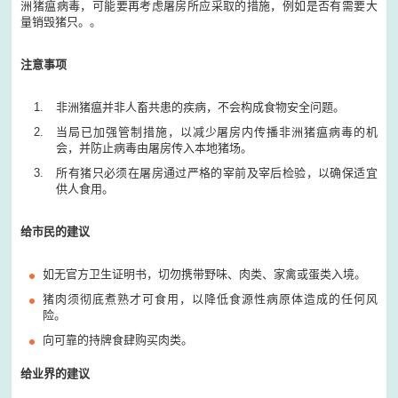
洲猪瘟病毒，可能要再考虑屠房所应采取的措施，例如是否有需要大
量销毁猪只。。
注意事项
非洲猪瘟并非人畜共患的疾病，不会构成食物安全问题。
当局已加强管制措施，以减少屠房内传播非洲猪瘟病毒的机
会，并防止病毒由屠房传入本地猪场。
所有猪只必须在屠房通过严格的宰前及宰后检验，以确保适宜
供人食用。
给市民的建议
如无官方卫生证明书，切勿携带野味、肉类、家禽或蛋类入境。
猪肉须彻底煮熟才可食用，以降低食源性病原体造成的任何风
险。
向可靠的持牌食肆购买肉类。
给业界的建议