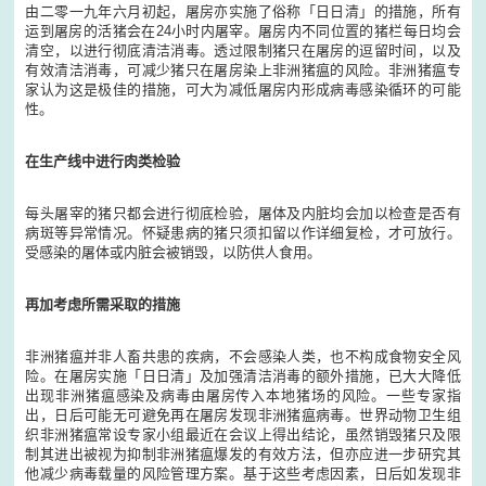
由二零一九年六月初起，屠房亦实施了俗称「日日清」的措施，所有
运到屠房的活猪会在24小时内屠宰。屠房内不同位置的猪栏每日均会
清空，以进行彻底清洁消毒。透过限制猪只在屠房的逗留时间，以及
有效清洁消毒，可减少猪只在屠房染上非洲猪瘟的风险。非洲猪瘟专
家认为这是极佳的措施，可大为减低屠房内形成病毒感染循环的可能
性。
在生产线中进行肉类检验
每头屠宰的猪只都会进行彻底检验，屠体及内脏均会加以检查是否有
病斑等异常情况。怀疑患病的猪只须扣留以作详细复检，才可放行。
受感染的屠体或内脏会被销毁，以防供人食用。
再加考虑所需采取的措施
非洲猪瘟并非人畜共患的疾病，不会感染人类，也不构成食物安全风
险。在屠房实施「日日清」及加强清洁消毒的额外措施，已大大降低
出现非洲猪瘟感染及病毒由屠房传入本地猪场的风险。一些专家指
出，日后可能无可避免再在屠房发现非洲猪瘟病毒。世界动物卫生组
织非洲猪瘟常设专家小组最近在会议上得出结论，虽然销毁猪只及限
制其进出被视为抑制非洲猪瘟爆发的有效方法，但亦应进一步研究其
他减少病毒载量的风险管理方案。基于这些考虑因素，日后如发现非