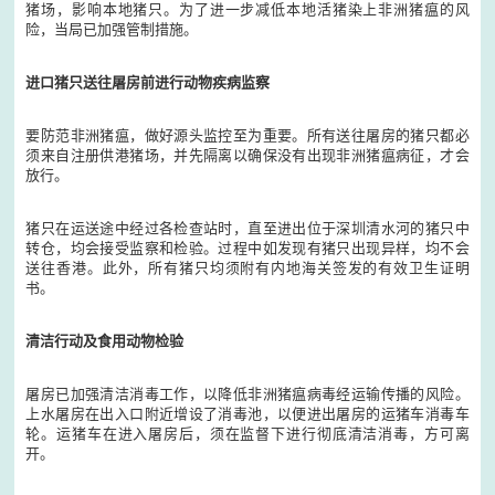
猪场，影响本地猪只。为了进一步减低本地活猪染上非洲猪瘟的风
险，当局已加强管制措施。
进口猪只送往屠房前进行动物疾病监察
要防范非洲猪瘟，做好源头监控至为重要。所有送往屠房的猪只都必
须来自注册供港猪场，并先隔离以确保没有出现非洲猪瘟病征，才会
放行。
猪只在运送途中经过各检查站时，直至进出位于深圳清水河的猪只中
转仓，均会接受监察和检验。过程中如发现有猪只出现异样，均不会
送往香港。此外，所有猪只均须附有内地海关签发的有效卫生证明
书。
清洁行动及食用动物检验
屠房已加强清洁消毒工作，以降低非洲猪瘟病毒经运输传播的风险。
上水屠房在出入口附近增设了消毒池，以便进出屠房的运猪车消毒车
轮。运猪车在进入屠房后，须在监督下进行彻底清洁消毒，方可离
开。