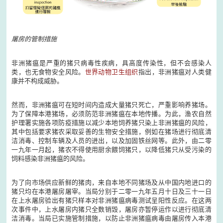
屠房的管制措施
非洲猪瘟是严重的猪只病毒性疾病，具高度传染性，但不会感染人
类，也无食物安全风险。
世界动物
卫生组织
指出，非洲猪瘟对人类健
康并不构成威胁。
然而，非洲猪瘟可在短时间内造成大量猪只死亡，严重影响养猪场。
为了保障本港猪场，必须防范非洲猪瘟在本地传播。为此，渔农自然
护理署实施各项防疫措施以减少本地饲养猪只染上非洲猪瘟的风险，
其中包括要求猪农采取妥善的生物安全措施，例如在猪场进行彻底清
洁消毒、控制车辆及人员的进出，以及加固铁丝网等。此外，由二零
一九年一月起，猪农不得使用厨余餵饲猪只，以降低猪只从受污染的
饲料感染非洲猪瘟的风险。
为了向市场供应新鲜的猪肉，来自本地不同猪场及从中国内地进口的
猪只均在本港屠房屠宰。当局分别于二零一九年五月十日及三十一日
在上水屠房验出有猪只样本对非洲猪瘟病毒测试呈阳性反应。在这两
次事件中，上水屠房内猪只全数销毁，屠房亦暂停运作以进行彻底清
洁消毒。当局已实施管制措施，以防止非洲猪瘟病毒由屠房传入本港