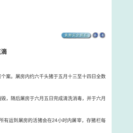
点滴
宗个案。屠房内约六千头猪于五月十三至十四日全数
销毁，随后屠房于六月五日完成清洗消毒，并于六月
所有运到屠房的活猪会在24小时内屠宰，存猪栏每