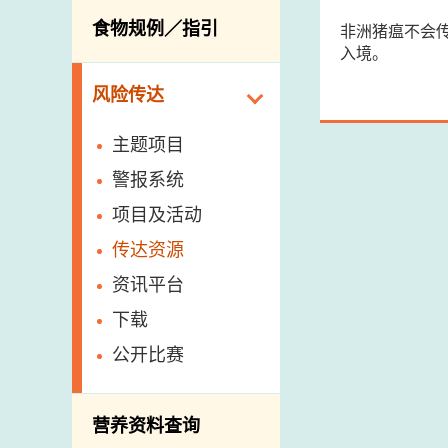
活生食用动物的进
规管农业化学物及
息
食物规例／指引
非洲猪瘟不会
食物事故应变及管
口检验
兽医药物在食用动
入境。
理
物上的使用
兽医公共衞生资讯
食物消费量调查
风险传达
屠房及疾病监测
总膳食研究
宰前检验
主题项目
有机食物
宰后检验
警报系统
高风险食物
猪只流感病毒监测
项目及活动
结果
抗菌素耐药性
传达资源
屠房及肉类检验
食物中的碘
资讯平台
下载
公开比赛
营养资料查询