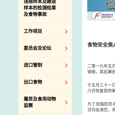
违规样本及跟进
样本的检测结果
及食物事故
工作项目
降低膳食中的钠和
食物安全焦
委员会及论坛
糖
食物监测计划
食物安全专家委员
进口管制
二零一九年五
会
食物安全重点控制
销毁，其后屠
系统
业界谘询论坛
食物进口商和食物
出口食物
基因改造食物
分销商登记制度
于五月三十一
消费者联系小组
六日恢复提供
食物标签上的营养
视察内地农场及联
出口验证
屠房及食用动物
资料
络内地有关当局
出口食物往内地
为了加强防范
监察
食物安全之风险评
进口食物管制
日均会清空，
出口商及业界的消
估