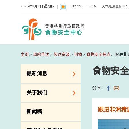
2026年8月6日 星期四
32.4°C
61%
天气最后更新
17:
主页
风险传达
传达资源
刊物
食物安全焦点
跟进非
食物安全
最新消息
食物警报 / 致敏物
分享:
关于我们
警报
怀疑食物中毒个案
组织结构
跟进非洲猪
新闻稿
活动
理想与使命
新资讯
介绍短片