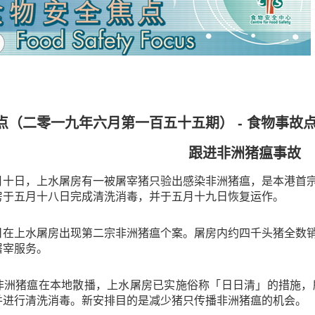
点（二零一九年六月第一百五十五期） - 食物事故
跟进非洲猪瘟事故
月十日，上水屠房有一被屠宰猪只验出感染非洲猪瘟，是本港首
房于五月十八日完成清洗消毒，并于五月十九日恢复运作。
日在上水屠房出现第二宗非洲猪瘟个案。屠房内约四千头猪全数
屠宰服务。
非洲猪瘟在本地散播，上水屠房已实施俗称「日日清」的措施，
并进行清洗消毒。新安排目的是减少猪只传播非洲猪瘟的机会。