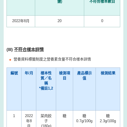
鹽)
不符合樣本數目
2022年8月
20
0
(III)
不符合樣本詳情
營養資料標籤制度之營養素含量不符合樣本詳情
編號
年/月
樣本性
檢測項
產品標示
檢測結果
質／名
目
值
稱
*備註1,2
1
2022
菜肉餃
糖
糖
糖
年8
子
0.7g/100g
2.3g/100g
月
(180g)