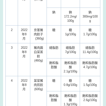
鈉
鈉
鈉
172.2mg/
300mg/100
100g
g
2
2022
京蔥豬
糖
糖
糖
年8
肉餃子
1g/100g
1.7g/100g
月
(360g)
3
2022
豬肉圓
總脂肪
總脂肪
總脂肪
年8
白菜蒸
7g/100g
11.4g/100g
月
餃
(460g)
飽和脂
飽和脂肪
飽和脂肪酸
肪酸
酸
4.7g/100g
2.1g/100g
4
2022
韮菜豬
糖
糖
糖
年8
肉煎餃
0.8g/100g
1.5g/100g
月
(600g)
飽和脂
飽和脂肪
飽和脂肪酸
肪酸
酸
2.6g/100g
1.3g/100g