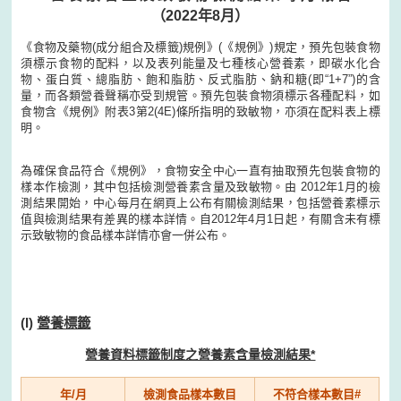
（2022年8月）
《食物及藥物(成分組合及標籤)規例》(《規例》)規定，預先包裝食物
須標示食物的配料，以及表列能量及七種核心營養素，即碳水化合
物、蛋白質、總脂肪、飽和脂肪、反式脂肪、鈉和糖(即“1+7”)的含
量，而各類營養聲稱亦受到規管。預先包裝食物須標示各種配料，如
食物含《規例》附表3第2(4E)條所指明的致敏物，亦須在配料表上標
明。
為確保食品符合《規例》，食物安全中心一直有抽取預先包裝食物的
樣本作檢測，其中包括檢測營養素含量及致敏物。由 2012年1月的檢
測結果開始，中心每月在網頁上公布有關檢測結果，包括營養素標示
值與檢測結果有差異的樣本詳情。自2012年4月1日起，有關含未有標
示致敏物的食品樣本詳情亦會一併公布。
(I)
營養標籤
營養資料標籤制度之營養素含量檢測結果*
年/月
檢測食品樣本數目
不符合樣本數目#