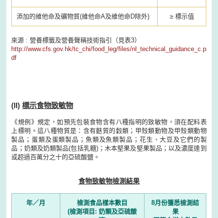
添加的維他命及礦物質(維他命A及維他命D除外)
≥ 標示值
來源 : 營養標籤及營養聲稱技術指引（見表3）
http://www.cfs.gov.hk/tc_chi/food_leg/files/nl_technical_guidance_c.p
df
(II)
標示食物致敏物
《規例》規定，如預先包裝食物含有八種指明的致敏物，須在配料表
上標明。這八種物質是：含有麩質的穀類；甲殼類動物及甲殼類動物
製品；蛋類及蛋類製品；魚類及魚類製品；花生、大豆及它們的製
品；奶類及奶類製品(包括乳糖)；木本堅果及堅果製品；以及濃度達到
或超過百萬分之十的亞硫酸鹽。
食物致敏物檢測結果
年／月
檢測食品樣本數目
8月份獲悉檢測結
(檢測項目: 奶類及亞硫酸
果