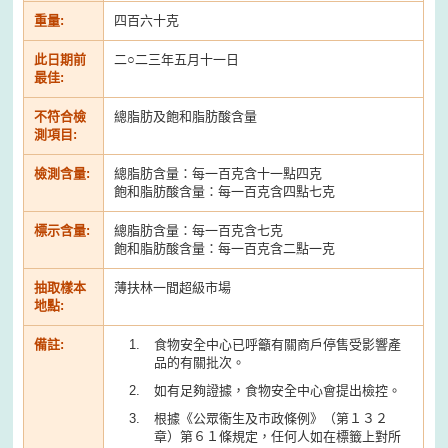
重量:
四百六十克
此日期前
二○二三年五月十一日
最佳:
不符合檢
總脂肪及飽和脂肪酸含量
測項目
:
檢測含量
:
總脂肪含量：每一百克含十一點四克
飽和脂肪酸含量：每一百克含四點七克
標示含量
:
總脂肪含量：每一百克含七克
飽和脂肪酸含量：每一百克含二點一克
抽取樣本
薄扶林一間超級市場
地點:
備註
:
食物安全中心已呼籲有關商戶停售受影響產
品的有關批次。
如有足夠證據，食物安全中心會提出檢控。
根據《公眾衞生及市政條例》（第１３２
章）第６１條規定，任何人如在標籤上對所