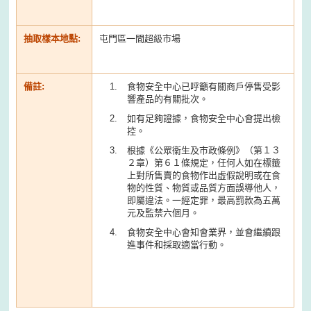
抽取樣本地點:
屯門區一間超級市場
備註:
食物安全中心已呼籲有關商戶停售受影
響產品的有關批次。
如有足夠證據，食物安全中心會提出檢
控。
根據《公眾衞生及市政條例》（第１３
２章）第６１條規定，任何人如在標籤
上對所售賣的食物作出虛假說明或在食
物的性質、物質或品質方面誤導他人，
即屬違法。一經定罪，最高罰款為五萬
元及監禁六個月。
食物安全中心會知會業界，並會繼續跟
進事件和採取適當行動。