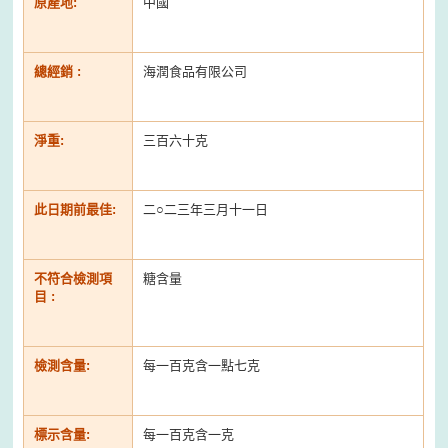
原產地:
中國
總經銷 :
海潤食品有限公司
淨重:
三百六十克
此日期前最佳:
二○二三年三月十一日
不符合檢測項
糖含量
目 :
檢測含量:
每一百克含一點七克
標示含量:
每一百克含一克