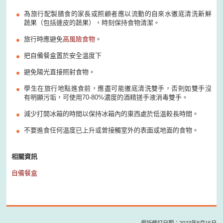
為旅行配製膳食的家長或照顧者應以流動的自來水徹底清洗新鮮
蔬果（包括連皮的蔬果），時刻保持食物清潔。
旅行時應避免
高風險食物
。
把自備餐盒置於安全温度下
避免陽光直接照射食物。
學生在旅行地點進食前，應盡可能徹底清洗雙手，否則如雙手沒
有明顯污垢，可使用70-80%濃度的酒精搓手液消毒雙手。
減少打開冰箱的時間以保持冰箱內的東西處於低温較長時間。
不要進食任何温度已上升或曾接觸室外的表面或地面的食物。
相關資訊
自備餐盒
最近修訂日期：2023年8月15日