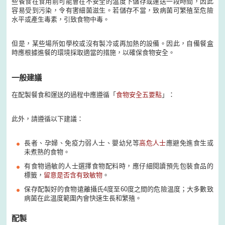
些餐食在食用前可能會在不安全的温度下儲存或運送一段時間，因此
容易受到污染，令有害細菌滋生。若儲存不當，致病菌可繁殖至危險
水平或產生毒素，引致食物中毒。
但是，某些場所如學校或沒有製冷或再加熱的設備。因此，自備餐盒
時應根據進餐的環境採取適當的措施，以確保食物安全。
一般建議
在配製餐食和運送的過程中應遵循「
食物安全五要點
」：
此外，請遵循以下建議：
長者、孕婦、免疫力弱人士、嬰幼兒等
高危人士
應避免進食生或
未煮熟的食物。
有食物過敏的人士選擇食物配料時，應仔細閱讀預先包裝食品的
標籤，
留意是否含有致敏物
。
保存配製好的食物遠離攝氏4度至60度之間的危險温度；大多數致
病菌在此温度範圍內會快速生長和繁殖。
配製