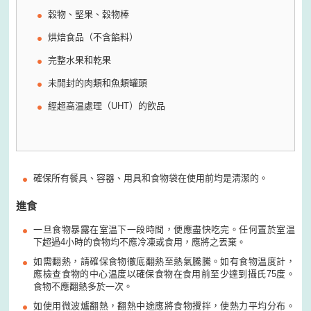
穀物、堅果、穀物棒
烘焙食品（不含餡料）
完整水果和乾果
未開封的肉類和魚類罐頭
經超高温處理（UHT）的飮品
確保所有餐具、容器、用具和食物袋在使用前均是淸潔的。
進食
一旦食物暴露在室温下一段時間，便應盡快吃完。任何置於室温
下超過4小時的食物均不應冷凍或食用，應將之丟棄。
如需翻熱，請確保食物徹底翻熱至熱氣騰騰。如有食物温度計，
應檢查食物的中心温度以確保食物在食用前至少達到攝氏75度。
食物不應翻熱多於一次。
如使用微波爐翻熱，翻熱中途應將食物攪拌，使熱力平均分布。