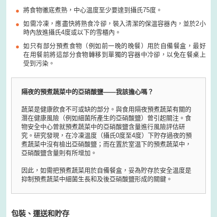
將食物徹底煮熟，中心温度至少要達到攝氏75度。
如需冷凍，應盡快將熟食冷卻，裝入淸潔的保温容器內，並於2小
時內放進攝氏4度或以下的雪櫃內。
如只有部分預煮食物（例如前一晚的晚餐）用於自備餐盒，最好
在用餐前將這部分食物轉移到單獨的容器中冷卻，以免在餐桌上
受到污染。
隔夜的預煮蔬菜中的亞硝酸鹽——我該擔心嗎？
蔬菜是健康飮食不可或缺的部分。與食用隔夜預煮蔬菜有關的
潛在健康風險（例如細菌所產生的亞硝酸鹽）曾引起關注。食
物安全中心曾就預煮蔬菜中的亞硝酸鹽含量進行風險評估研
究。研究發現，在冷凍温度（攝氏0度至4度）下貯存過夜的預
煮蔬菜中沒有檢出亞硝酸鹽；而在置於室温下的預煮蔬菜中，
亞硝酸鹽含量則有所增加。
因此，如需把預煮蔬菜用於自備餐盒，妥為貯存於安全温度是
抑制預煮蔬菜中細菌生長和及後亞硝酸鹽形成的關鍵。
包裝、運送和貯存