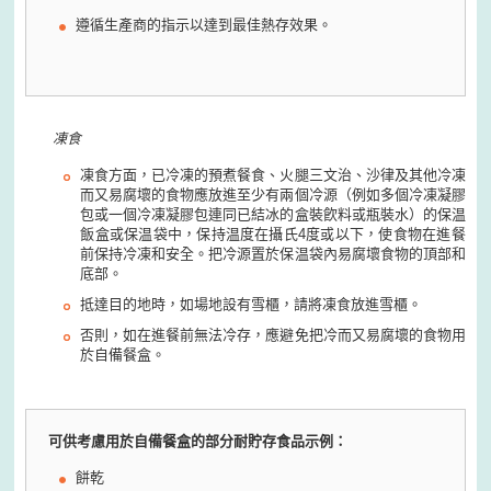
遵循生產商的指示以達到最佳熱存效果。
凍食
凍食方面，已冷凍的預煮餐食、火腿三文治、沙律及其他冷凍
而又易腐壞的食物應放進至少有兩個冷源（例如多個冷凍凝膠
包或一個冷凍凝膠包連同已結冰的盒裝飮料或瓶裝水）的保温
飯盒或保温袋中，保持温度在攝氏4度或以下，使食物在進餐
前保持冷凍和安全。把冷源置於保温袋內易腐壞食物的頂部和
底部。
抵達目的地時，如場地設有雪櫃，請將凍食放進雪櫃。
否則，如在進餐前無法冷存，應避免把冷而又易腐壞的食物用
於自備餐盒。
可供考慮用於自備餐盒的部分耐貯存食品示例：
餅乾