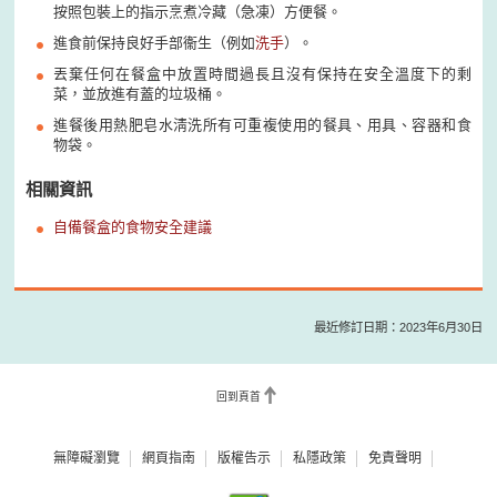
按照包裝上的指示烹煮冷藏（急凍）方便餐。
進食前保持良好手部衞生（例如
洗手
）。
丟棄任何在餐盒中放置時間過長且沒有保持在安全溫度下的剩
菜，並放進有蓋的垃圾桶。
進餐後用熱肥皂水淸洗所有可重複使用的餐具、用具、容器和食
物袋。
相關資訊
自備餐盒的食物安全建議
最近修訂日期：2023年6月30日
回到頁首
無障礙瀏覽
網頁指南
版權告示
私隱政策
免責聲明