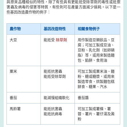
與原來品種相似的特性，除了有些具有更能抵受除草劑的毒性或抵禦
害蟲及病毒的侵害等特質，有些則可在產量方面減少損耗。以下是一
些基因改造農作物的例子：
農作物
基因改造特性
相關食物例子
大豆
能抵受
除草劑
用作製造豆類飲品、豆
腐；可加工製成豆油、
豆粉、乳化劑（如卵磷
脂）等，或用來製造麵
包、餡餅、食用油
粟米
能抵抗害蟲
可加工製成粟米油、麵
能抵受除草劑
粉、糖或糖漿，或用來
製造零食、烘製麵包糕
餅食、糖果、汽水
番茄
能減慢組織軟化
番茄醬
馬鈴薯
能抵抗害蟲
可加工製成薯條、薯
能抵抗病毒
蓉、薯片、薯仔湯及澱
粉