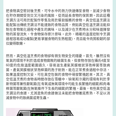
把食物真空密封後烹煮，可令水中的熱力快速傳至食物，並減少食物
在貯存期間受到交叉污染的風險，從而延長食物的保質期。因此這種
烹調方法可用於配製作零售及用於餐飲服務的食物。真空低溫烹調法
能配製出傳統烹調法不能達致的食物品質，例如真空低溫烹調法能抑
制在食物氧化過程中產生的異味，以及減少在烹煮時水分和味道揮發
物的蒸發流失，令食物保存原汁原味。此外，精確的溫度控制令烹調
過程容易成功複製(更易掌握食物的生熟程度)，而且能令肉質較韌的部
位變得軟嫩。
然而，真空低溫烹煮的食物卻有微生物安全的隱憂。首先，雖然沒有
氧氣的環境不利於造成食物腐敗的細菌生長，但食物存放在攝氏4度至
60度的危險溫度範圍過久，容易滋生產氣莢膜梭狀芽孢桿菌等致病
菌。產氣莢膜梭狀芽孢桿菌的孢子耐熱，能在正常煮食過程中存活，
如果溫度控制欠妥，可在真空包裝的食物中萌發繁殖起來。其次，真
空低溫烹煮的食物長時間存放在雪櫃中，缺氧和冷藏的環境有利於李
斯特菌等兼性厭氧菌(在有氧或無氧環境中均能生長繁殖的細菌)和肉毒
桿菌等厭氧菌(在無氧條件下生長的細菌)的繁殖。最後，有些真空低溫
烹調法的食譜，尤其是魚的食譜做法未能把食物徹底煮熟，不足以消
滅食物中的致病菌或寄生蟲。