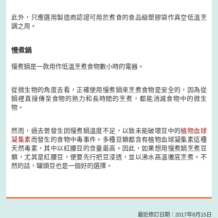
此外，只應選用製造商認證可用於煮食的食品級塑膠袋作真空低溫烹
調之用。
慢煮鍋
慢煮鍋是一款用作低溫烹煮食物數小時的電器。
從微生物的角度去看，正確使用慢煮鍋來烹煮食物是安全的，因為從
鍋裡直接傳至食物的熱力和長時間的烹煮，都能消滅食物中的微生
物。
然而，過去曾發生因慢煮鍋溫度不足，以致未能破壞豆中的
植物血球
凝集素
而發生的食物中毒事件。多種豆類都含有植物血球凝集素這種
天然毒素，其中以紅腰豆的含量最高。因此，如果想用慢煮鍋烹煮豆
類，尤其是紅腰豆，便要先行把豆浸透，並以沸水高溫徹底烹煮。不
然的話，罐頭豆也是一個好的選擇。
最近修訂日期：2017年8月15日