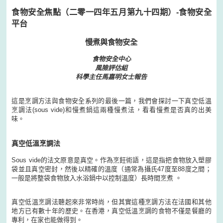
食物安全焦點（二零一四年五月第九十四期）-食物安全
平台
慢煮與食物安全
食物安全中心
風險評估組
科學主任馬嘉明女士報告
這是烹調方法與食物安全系列的最後一篇，我們會探討一下真空低溫
烹調法(sous vide)和慢煮鍋這兩種慢煮法，看看慢煮是否真的出美
味。
真空低溫烹調法
Sous vide的法文原意是真空。作為烹飪術語，這是指把食物放入塑膠
袋並且真空密封，然後以精確的溫度（通常為攝氏47度至88度之間；
一般是將整袋食物放入水浴鍋中以控制溫度）長時間烹煮 。
真空低溫烹調法聽起來非常時尚，但其實這種烹調方法在法國和其他
地方已有數十年的歷史。在香港，真空低溫烹調的食物不僅是餐廳的
專利，在家也能做得到。