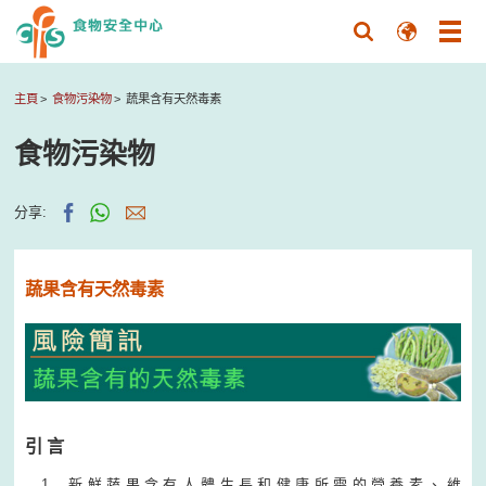
主頁
食物污染物
蔬果含有天然毒素
食物污染物
分享:
蔬果含有天然毒素
引 言
新 鮮 蔬 果 含 有 人 體 生 長 和 健 康 所 需 的 營 養 素 、 維