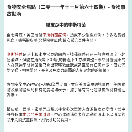
食物安全焦點（二零一一年十一月第六十四期）- 食物事
故點滴
皺皮瓜中的李斯特菌
自七月底，美國爆發
李斯特菌疫情
，造成不少嚴重病例，令多名長者
死亡。據稱皺皮瓜(又稱哈密瓜)與這次感染事件有關。
李斯特菌
是泥土和水中常見的細菌。這種細菌可在一般烹煮溫度下輕
易消滅，但能在攝氏零下0.4度的低溫下生存和繁殖。雖然身體健康的
人在感染李斯特菌後只會出現輕微症狀或甚至沒有任何病徵，但它們
對孕婦、初生嬰兒、長者及免疫力較弱的人卻是危險的細菌。
食物安全中心(中心)已通知業界此事，並向美國當局跟進事件。美國食
物及藥物管理局和有關農場均表示，據了解有關問題皺皮瓜沒有輸往
香港。
皺皮瓜、西瓜、密瓜等瓜類以往曾多次牽涉入食源性疾病疫情，當中
許多個案
由沙門氏菌引致
。中心建議消費者在流動的清水下以清潔的
蔬果刷刷洗整個瓜，然後才切開食用。