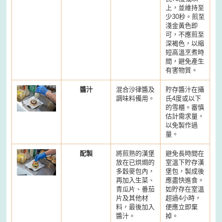
上，並維持至
少30秒。煎至
淺金黃色即
可，不應煎至
深褐色，以縮
短高溫烹煮時
間，避免產生
有害物質。
醬汁
混合沙律醬及
貯存醬汁在攝
調味料備用。
氏4度或以下
的雪櫃。審慎
估計需求量，
以免製作過
量。
配製
將煎熟的漢堡
避免長時間在
放在已烘焗的
室溫下貯存漢
多穀麥包內，
堡包，製成後
再加入生菜、
應盡快進食。
青瓜片、番茄
如貯存在室溫
片及其他材
超過4小時，
料，最後加入
便應立即棄
醬汁。
掉。