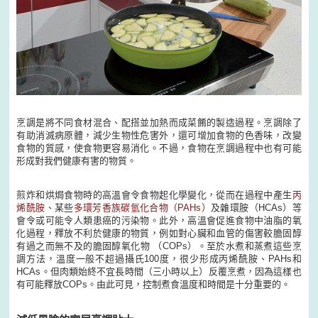
烹調是將不同食材混合、配搭並加熱而成菜餚的製造過程。烹調除了
有助消滅病原體，減少生物性危害外，還可增加食物的色香味，改變
食物的質感，使食物更容易消化。不過，食物在烹調過程中也有可能
形成對我們健康有害的物質。
煎炸和烘焗食物時的高溫會令食物起化學變化，從而在過程中產生
丙
烯酰胺
、某些
多環芳香族碳氫化合物（PAHs）
及雜環胺（HCAs）等
會令或可能令人類患癌的污染物。此外，高溫會促進食物中油脂的氧
化過程，釋放不利於健康的物質，例如對心臟和血管的傷害較膽固醇
有過之而無不及的膽固醇氧化物 （COPs）。至於水煮和蒸煮這些烹
調方法，溫度一般不超過攝氏100度，很少形成丙烯酰胺、PAHs和
HCAs。但肉類始終不宜長時間（三小時以上）反覆烹煮，因為這樣也
有可能釋放COPs。由此可見，控制煮食溫度和時間是十分重要的。