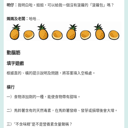
明仔：
我明白啦。姐姐，可以給我一個沒有菠蘿的「菠蘿包」嗎？
媽媽及老闆：
哈哈…
動腦筋
填字遊戲
根據直的、橫的提示說明及問題，將答案填入空格處。
橫行
一）食物添加劑的一種，能使食物帶有甜味。
二）馬鈴薯含有的天然毒素，在馬鈴薯發綠、發芽或損壞後會大增。
三）"不含味精"是不是營養素含量聲稱？