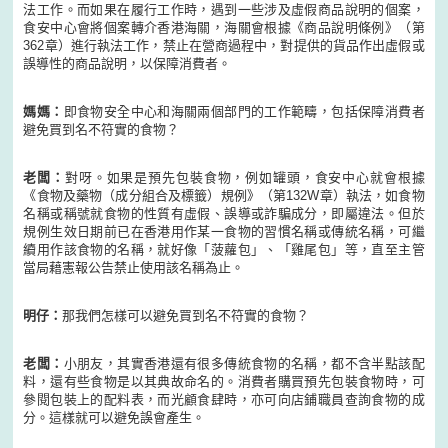
法工作。而如果在履行工作時，遇到一些涉及虛假商品說明的個案，
食安中心會將個案轉介香港海關，海關會根據《商品說明條例》（第
362章）進行執法工作，禁止在營商過程中，對提供的貨品作出虛假或
誤導性的商品說明，以保障消費者。
媽媽：
即食物安全中心和海關兩個部門的工作範疇，包括保障消費者
避免買到名不符實的食物？
老闆：
對呀。如果是預先包裝食物，例如罐頭，食安中心就會根據
《食物及藥物（成分組合及標籤）規例》（第132W章）執法，如食物
名稱或稱號就食物的性質有虛假、誤導或詐騙成分，即屬違法。但於
規例生效日期前已在香港用作某一食物的習慣名稱或傳統名稱，可繼
續用作該食物的名稱，就好像「菠蘿包」、「雞尾包」等，直至主管
當局藉憲報公告禁止使用該名稱為止。
明仔：
那我們怎樣可以避免買到名不符實的食物？
老闆：
小朋友，其實香港還有很多傳統食物的名稱，都不含半點該配
料，還有些食物是以其典故命名的。消費者購買預先包裝食物時，可
參閱包裝上的配料表，而光顧食肆時，亦可向店鋪職員查詢食物的成
分。這樣就可以避免誤會產生。