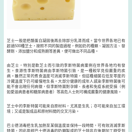
芝士一般是把酪蛋白凝固後再去除部分乳清而成。當今世界各地已有
超過500種芝士，按照不同的製造過程，例如奶的種類、凝固方法、發
酵劑、添加鹽分和成熟期等差異，便可做出不同品種。
由芝士，特別是軟芝士而引致的李斯特菌病案例在世界各地均有發
生。食源性李斯特菌病由李斯特菌引致，是一種較罕見但嚴重的疾
病。雖然正常的煮食溫度可消滅李斯特菌，但這種細菌在低至零度的
冷藏溫度下仍可緩慢地生長。大部分健康的成年人感染李斯特菌後可
能不會出現任何病徵，但李斯特菌對孕婦、長者和免疫系統受損（例
如愛滋病患者和糖尿病患者）等高危人士則可構成嚴重的健康風險。
芝士中的李斯特菌可能來自原材料，尤其是生乳；亦可能來自加工環
境；又或是製成品和原材料間的交叉污染。
巴士德消毒把生乳加熱至某個溫度並保持一段時間，可有效消滅李斯
特菌，因此用經巴士德消毒的奶類製成的芝士除非在後期加工時受到