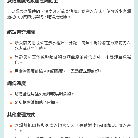
減低風險的家居烹調貼士
只要調整烹調時間、溫度及／或其他處理食物的方式，便可減少烹調
過程中形成的污染物，吃得更健康。
縮短煎炸時間
炒菜前先把蔬菜在沸水裡焯一分鐘；肉類和馬鈴薯在煎炸前先以
水煮或蒸至半熟。
馬鈴薯和其他澱粉類食物煎炸至淺金黃色即可，不應炸至深褐
色。
用食物溫度計檢查肉類溫度，一煮熟便立即盛起。
調低溫度
切勿全程用猛火煎炸或烘焗食物。
避免把食油加熱至冒煙。
其他處理方式
烹調前把肉類和家禽的肥膏切去，有助減少PAHs和COPs的產
生。