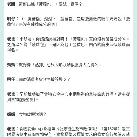
老闆：
新鮮出爐「菠蘿包」，要試一個嗎？
明仔：
（一臉苦惱）姐姐，「菠蘿包」是用菠蘿做的嗎？媽媽說「菠
蘿包」是沒有菠蘿成分的啊！
老闆：
小朋友，你媽媽說得對呀！「菠蘿包」真的沒有菠蘿成分的。
之所以名為「菠蘿包」，是因為包面金黄色、凹凸的脆皮狀似菠蘿而
得名。
媽媽：
就好像「熱狗」也只因形狀酷似臘腸犬而得名。
明仔：
那麼消費者會容易被誤導呀？
老闆：
早前我參加了食物安全中心定期舉辦的業界諮詢論壇，當中提
到食物虛假說明。
媽媽：
食物虛假說明？
老闆：
食物安全中心會按照《公眾衞生及市政條例》（第132章）及其
附屬法例中有關食物安全、食物標準及標籤要求的條文進行規管及執