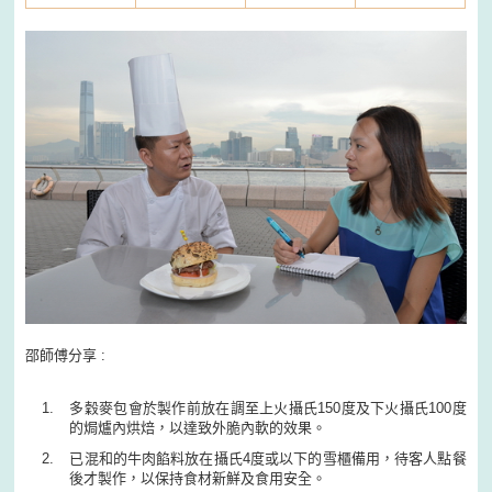
邵師傅分享 :
多穀麥包會於製作前放在調至上火攝氏150度及下火攝氏100度
的焗爐內烘焙，以達致外脆內軟的效果。
已混和的牛肉餡料放在攝氏4度或以下的雪櫃備用，待客人點餐
後才製作，以保持食材新鮮及食用安全。