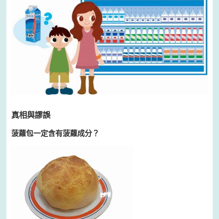
真相與謬誤
菠蘿包一定含有菠蘿成分？