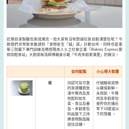
近期自家製麵包漸成潮流，但大家有沒有想過在家自製漢堡包呢？今
期我們非常榮幸邀請到「食物安全『誠』諾」計劃伙伴，同時亦是東
華三院屬下專門訓練及聘用殘疾人士之社會企業「iBakery Express愛
烘焙輕食站」大廚邵裕浩師傅親身示範「牛肉多穀麥漢堡」的做法。
如何配製
小心得大智慧
收
向認可及可靠
仔細驗收貨物
的來源購買急
以確保新鮮。
凍牛臀肉及其
未用前，牛臀
他配料如生
肉及多穀麥包
菜、青瓜及番
會貯存於攝氏
茄。多穀麥包
零下18度或以
則由旗下之持
下的雪櫃 。
牌食物製造廠
送往店鋪。