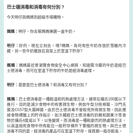
巴士德消毒和消毒有何分別 ?
今天明仔與媽媽到超級市場購物。
媽媽：
明仔，你去幫媽媽揀選一盒牛奶。
明仔：
好的，現在立刻去。咦?媽媽，為何有些牛奶存放於雪櫃內冷
藏，另一些牛奶擺放在貨架上於室溫下貯存?
媽媽：
媽媽最近曾瀏覽食物安全中心網頁，知道需冷藏的牛奶是經巴
士德消毒，而可在室溫下貯存的牛奶是經消毒處理。
明仔：
甚麼是巴士德消毒？和消毒又有何分別？
媽媽：
巴士德消毒是一種較溫和的熱處理方法，通常在攝氏100度以下
進行，目的是減少食物中的有害微生物，例如牛型分枝桿菌、沙門氏
菌及O157型大腸桿菌。由於巴士德消毒不會殺死所有微生物，因此應
按食物標籤上的貯存指示，如冷藏經巴士德消毒的奶類和蔬果汁等食
物於攝氏4度或以下，以免變質。而消毒是一種較劇烈的熱處理方法，
以高溫殺死食物中所有能在一般貯存條件下繁殖的微生物。與巴士德
消毒不同的是，經消毒的產品可在室溫下貯存，保質期一般亦較長。