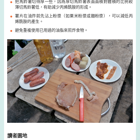
把馬鈴薯切得厚一些，因為厚切馬鈴薯表面面積對體積的比例較
薄切馬鈴薯低，有助減少丙烯酰胺的形成。
薯片在油炸前先沾上粉漿（如粟米粉漿或麵粉漿），可以減低丙
烯酰胺的產生。
避免重複使用已用過的油脂來煎炸食物。
讀者園地