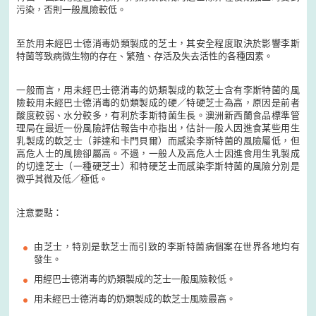
污染，否則一般風險較低。
至於用未經巴士德消毒奶類製成的芝士，其安全程度取決於影響李斯
特菌等致病微生物的存在、繁殖、存活及失去活性的各種因素。
一般而言，用未經巴士德消毒的奶類製成的軟芝士含有李斯特菌的風
險較用未經巴士德消毒的奶類製成的硬／特硬芝士為高，原因是前者
酸度較弱、水分較多，有利於李斯特菌生長。澳洲新西蘭食品標準管
理局在最近一份風險評估報告中亦指出，估計一般人因進食某些用生
乳製成的軟芝士（菲達和卡門貝爾）而感染李斯特菌的風險屬低，但
高危人士的風險卻屬高。不過，一般人及高危人士因進食用生乳製成
的切達芝士（一種硬芝士）和特硬芝士而感染李斯特菌的風險分別是
微乎其微及低／極低。
注意要點：
由芝士，特別是軟芝士而引致的李斯特菌病個案在世界各地均有
發生。
用經巴士德消毒的奶類製成的芝士一般風險較低。
用未經巴士德消毒的奶類製成的軟芝士風險最高。