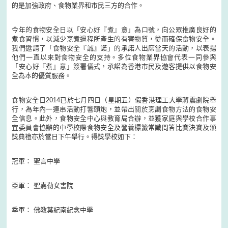
的是加強政府、食物業界和市民三方的合作。
今年的食物安全日以「安心好『煮』意」為口號，向公眾推廣良好的
煮食習慣，以減少烹煮過程所產生的有害物質，從而確保食物安全。
我們邀請了「食物安全『誠』諾」的承諾人出席當天的活動，以表揚
他們一直以來對食物安全的支持。多位食物業界協會代表一同參與
「安心好『煮』意」簽署儀式，承諾為香港市民及遊客提供以食物安
全為本的優質服務。
食物安全日2014已於七月四日（星期五）假香港理工大學蔣震劇院舉
行，為年內一連串活動打響頭炮，並帶出關於烹調食物方法的食物安
全信息。此外，食物安全中心與教育局合辦，並獲家庭與學校合作事
宜委員會協辦的中學校際食物安全及營養標籤常識問答比賽決賽及頒
獎典禮亦於當日下午舉行。得獎學校如下：
冠軍： 聖言中學
亞軍： 聖嘉勒女書院
季軍： 佛教葉紀南紀念中學