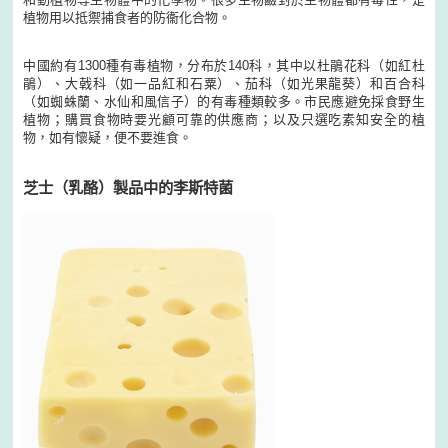
植物用以抵禦捕食者的防衞化合物。
中國約有1300種有毒植物，分布於140科，其中以杜鵑花科（如紅杜
鵑）、大戟科（如一品紅和石粟）、茄科（如光果龍葵）和百合科
（如蜘蛛蘭、水仙和風信子）的有毒種類較多。市民應避免採食野生
植物；購買食物時要光顧可靠的供應商；以及只選吃素知安全的植
物，如有懷疑，便不要進食。
芝士（乳酪）製品中的李斯特菌