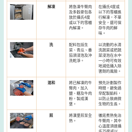
解凍
將急凍牛臀肉
在攝氏4度或
及多穀麥包各
以下的雪櫃進
放於攝氏4度
行解凍，不單
或以下的雪櫃
安全，還可保
內解凍。
存牛肉的鮮
味。
洗
配料包括生
以流動的水清
菜、青瓜、番
洗蔬菜或把蔬
茄須浸泡及沖
菜浸泡在水中
洗乾淨。
一小時可有效
地減低攝入除
害劑的風險。
混和
將已解凍的牛
預先計劃製作
臀肉，加入
時間，避免過
鹽、糖及牛肉
早配製餡料，
粉，製成漢
以防止致病微
堡。
生物的生長。
煎
將漢堡煎至全
徹底煮熟免治
熟。
牛臀肉，其中
心溫度須達攝
氏75度或以