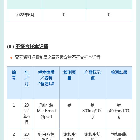
2022年6月
0
0
(III)
不符合样本详情
营养资料标籤制度之营养素含量不符合样本详情
编
年
样本性质
检测项
产品标示
检测结果
号
／
／名称
目
值
月
*
备注
1,2
1
20
Pain de
钠
钠
钠
22
Mie Bread
309mg/100
490mg/100
年6
(4pcs)
g
g
月
2
20
纯白方包
饱和脂
饱和脂肪
饱和脂肪
22
(6片)
肪酸
酸
酸