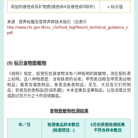
添加的维他命及矿物质(维他命A及维他命D除外)
≥ 标示值
来源 : 营养标籤及营养声称技术指引（见表3）
http://www.cfs.gov.hk/sc_chi/food_leg/files/nl_technical_guidance_c.
pdf
(II)
标示食物致敏物
《规例》规定，如预先包装食物含有八种指明的致敏物，须在配料表
上标明。这八种物质是：含有麸质的谷类；甲壳类动物及甲壳类动物
制品；蛋类及蛋类制品；鱼类及鱼类制品；花生、大豆及它们的制
品；奶类及奶类制品(包括乳糖)；木本坚果及坚果制品；以及浓度达到
或超过百万分之十的亚硫酸盐。
食物致敏物检测结果
年／月
检测食品样本数目
6月份获悉检测结果
(检测项目: -)
不符合样本数目