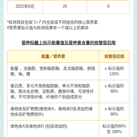
2022年6月
25
8
*检测项目包括"1+7"内全部或不同组合的核心营养素
#营养素标示值与检测结果有一个或以上的差异
营养标籤上标示能量值及营养素含量的规管容忍限
能量／营养素
规管容忍限
能量 、总脂肪、饱和脂肪酸、反式脂肪酸、胆固
≤ 标示值的
醇、钠、糖
120%
蛋白质、多元不饱和脂肪酸、单元不饱和脂肪
≥ 标示值的
酸、碳水化合物、淀粉质、膳食纤维、可溶性纤
80%
维、不可溶性纤维、纤维的个别组成部分
维他命及矿物质(维他命A、维他命D及添加的维
≥ 标示值的
他命及矿物质除外)
80%
维他命A及维他命D (包括添加的)
标示值的80%
至 180%