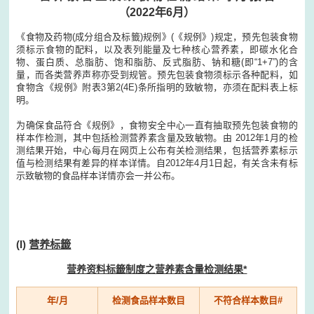
（2022年6月）
《食物及药物(成分组合及标籤)规例》(《规例》)规定，预先包装食物
须标示食物的配料，以及表列能量及七种核心营养素，即碳水化合
物、蛋白质、总脂肪、饱和脂肪、反式脂肪、钠和糖(即“1+7”)的含
量，而各类营养声称亦受到规管。预先包装食物须标示各种配料，如
食物含《规例》附表3第2(4E)条所指明的致敏物，亦须在配料表上标
明。
为确保食品符合《规例》，食物安全中心一直有抽取预先包装食物的
样本作检测，其中包括检测营养素含量及致敏物。由 2012年1月的检
测结果开始，中心每月在网页上公布有关检测结果，包括营养素标示
值与检测结果有差异的样本详情。自2012年4月1日起，有关含未有标
示致敏物的食品样本详情亦会一并公布。
(I)
营养标籤
营养资料标籤制度之营养素含量检测结果*
年/月
检测食品样本数目
不符合样本数目#