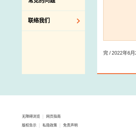
常见的问题
构
相关网站
联络我们
查询、建议、要求
和投诉
完 / 2022年
地址及电话
政府电话簿
邮件贴上足够邮资
无障碍浏览
网页指南
版权告示
私隐政策
免责声明