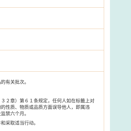
品的有关批次。
１３２章）第６１条规定，任何人如在标籤上对
物的性质、物质或品质方面误导他人，即属违
及监禁六个月。
件和采取适当行动。