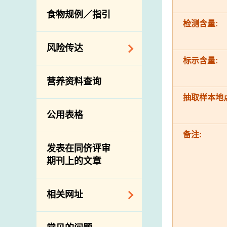
活生食用动物的进
规管农业化学物及
息
食物规例／指引
食物事故应变及管
口检验
兽医药物在食用动
检测含量:
理
物上的使用
兽医公共衞生资讯
食物消费量调查
风险传达
屠房及疾病监测
标示含量:
总膳食研究
宰前检验
主题项目
营养资料查询
有机食物
宰后检验
警报系统
抽取样本地点
高风险食物
猪只流感病毒监测
项目及活动
公用表格
结果
抗菌素耐药性
传达资源
屠房及肉类检验
备注:
食物中的碘
资讯平台
发表在同侪评审
期刊上的文章
下载
公开比赛
相关网址
相关政府部门／机