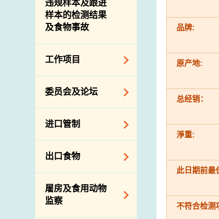
违规样本及跟进
样本的检测结果
及食物事故
品牌:
工作项目
原产地:
降低膳食中的钠和
委员会及论坛
糖
总经销：
食物监测计划
食物安全专家委员
进口管制
会
食物安全重点控制
淨重:
系统
业界谘询论坛
食物进口商和食物
出口食物
基因改造食物
分销商登记制度
消费者联系小组
此日期前最佳
食物标签上的营养
视察内地农场及联
出口验证
屠房及食用动物
资料
络内地有关当局
出口食物往内地
监察
食物安全之风险评
不符合检测
进口食物管制
出口商及业界的消
估