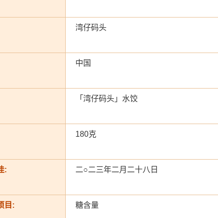
湾仔码头
中国
「湾仔码头」水饺
180克
:
二○二三年二月二十八日
项目:
糖含量