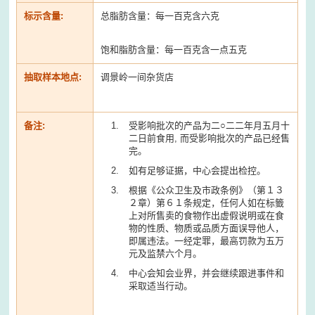
标示含量:
总脂肪含量：每一百克含六克
饱和脂肪含量：每一百克含一点五克
抽取样本地点:
调景岭一间杂货店
备注:
受影响批次的产品为二○二二年月五月十
二日前食用, 而受影响批次的产品已经售
完。
如有足够证据，中心会提出检控。
根据《公众卫生及市政条例》（第１３
２章）第６１条规定，任何人如在标籤
上对所售卖的食物作出虚假说明或在食
物的性质、物质或品质方面误导他人，
即属违法。一经定罪，最高罚款为五万
元及监禁六个月。
中心会知会业界，并会继续跟进事件和
采取适当行动。