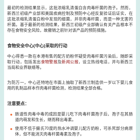
最初的检测结果显示，这批浓缩乳清蛋白含肉毒杆菌的孢子。然而，
新西兰初级产业部和美国疾病控制及预防中心经反复验证后证实，在
这批浓缩乳清蛋白粉中发现的细菌，并非肉毒杆菌，而是一种无害的
杆菌。基于最新的检测结果，新西兰初级产业部确认有关产品根本不
存在食物安全风险，故撤销之前针对该产品的预防措施。
食物安全中心(中心)采取的行动
中心得悉一款在本港有售的配方奶粉怀疑受肉毒杆菌污染后，随即采
取行动，包括发出
食物警报
及
新闻公报
，设立热线电话，并与新西兰
当局和业界联络等。
为防万一，中心还特地在市面上抽取了新西兰制造供一岁以下婴儿食
用的乳制品样本作肉毒杆菌检测，检测结果全部合格。
注意要点：
肠道性肉毒中毒的成因是婴儿吃下肉毒杆菌孢子后，孢子在其肠
道内萌发和生长，继而释出毒素。
使用不低于摄氏70度的热水冲调婴儿配方奶粉，可杀死部分病原
体，但不能消灭肉毒杆菌毒素及孢子。