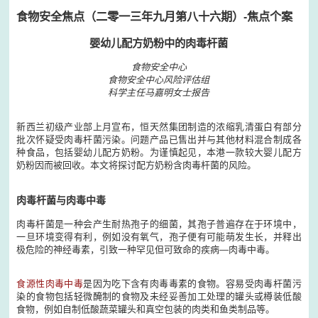
食物安全焦点（二零一三年九月第八十六期）-焦点个案
婴幼儿配方奶粉中的肉毒杆菌
食物安全中心
食物安全中心风险评估组
科学主任马嘉明女士报告
新西兰初级产业部上月宣布，恒天然集团制造的浓缩乳清蛋白有部分
批次怀疑受肉毒杆菌污染。问题产品已售出并与其他材料混合制成各
种食品，包括婴幼儿配方奶粉。为谨慎起见，本港一款较大婴儿配方
奶粉因而被回收。本文将探讨配方奶粉含肉毒杆菌的风险。
肉毒杆菌与肉毒中毒
肉毒杆菌是一种会产生耐热孢子的细菌，其孢子普遍存在于环境中，
一旦环境变得有利，例如没有氧气，孢子便有可能萌发生长，并释出
极危险的神经毒素，引致一种罕见但可致命的疾病―肉毒中毒。
食源性肉毒中毒
是因为吃下含有肉毒毒素的食物。容易受肉毒杆菌污
染的食物包括轻微醃制的食物及未经妥善加工处理的罐头或樽装低酸
食物，例如自制低酸蔬菜罐头和真空包装的肉类和鱼类制品等。