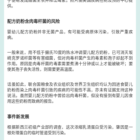
子便萌发成细菌生长并释出毒素。照片由美国疾病控制及预防中心提
供。
配方奶粉含肉毒杆菌的风险
婴幼儿配方奶粉并非无菌产品，有可能受病原体污染，引致严重疾
病。
一般来说，用不低于摄氏70度的热水冲调婴儿配方奶粉，已可消灭坂
崎克罗诺杆菌等有害细菌，但对肉毒杆菌产生的毒素和孢子却起不到
作用。原因是肉毒杆菌的毒素需要煮沸十分钟或以上才能被破坏；要
使其孢子丧失活性，则需要更高温度。
话虽如此，联合国粮食及农业组织及世界卫生组织均认为因进食婴儿
奶粉而染上肉毒杆菌引致的疾病的可能性不高，亦未有证据支持这种
说法。虽然婴儿配方奶粉中曾验出肉毒杆菌，但没有接到有婴儿因食
用这些奶粉而致病的报告。
事件新发展
根据新西兰初级产业部的调查，这次浓缩乳清蛋白受污染，肇因是一
根处理蛋白的临时管道受到污染。