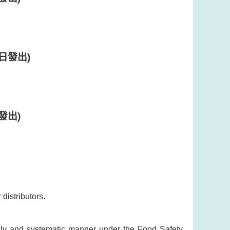
日發出)
發出)
distributors.
timely and systematic manner under the Food Safety