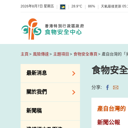
2026年8月7日 星期五
28.9°C
86%
天氣最後更新
05:
主頁
風險傳達
主題項目
食物安全專頁
產自台灣的「
食物安全
最新消息
食物警報 / 致敏物
分享:
關於我們
警報
懷疑食物中毒個案
組織結構
產自台灣的
新聞稿
活動
理想與使命
新聞公報
新資訊
介紹短片