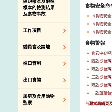
違規樣本及跟進
食物安全命
樣本的檢測結果
及食物事故
《食物安全命
《食物安全命
工作項目
《食物安全命
食物警報
降低膳食中的鈉和
委員會及論壇
糖
食安中心呼
食物監測計劃
食物安全專家委員
四款從台灣
進口管制
會
食物安全重點控制
兩款從台灣
系統
業界諮詢論壇
食物進口商和食物
三款從台灣
出口食物
基因改造食物
分銷商登記制度
消費者聯繫小組
兩款從台灣
食物標籤上的營養
視察內地農場及聯
出口驗證
一款菠蘿包
屠房及食用動物
資料
絡內地有關當局
出口食物往內地
監察
台灣當局網頁
食物安全之風險評
進口食物管制
出口商及業界的消
估