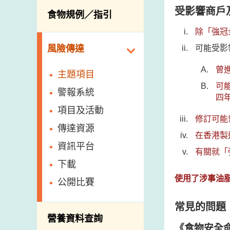
活生食用動物的進
規管農業化學物及
息
受影響商戶及
食物規例／指引
食物事故應變及管
口檢驗
獸醫藥物在食用動
理
除「強冠
物上的使用
獸醫公共衞生資訊
食物消費量調查
可能受影
風險傳達
屠房及疾病監測
總膳食研究
宰前檢驗
曾
主題項目
有機食物
宰後檢驗
可
警報系統
四
高風險食物
豬隻流感病毒監測
項目及活動
結果
修訂可能
抗菌素耐藥性
傳達資源
屠房及肉類檢驗
在香港製
食物中的碘
資訊平台
有關就「
下載
使用了涉事油脂
公開比賽
常見的問題
營養資料查詢
《食物安全命