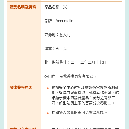
產品名稱及資料
產品名稱：米
品牌：Acquerello
來源地：意大利
淨重：五百克
此日期前最佳：二○三二年二月十七日
進口商：易覺香港商貿有限公司
發出警報原因
食物安全中心(中心) 透過恆常食物監測計
劃，從進口層面檢取上述樣本作檢測。結
果顯示樣本的鎘含量為百萬分之零點二
四，超出法例上限的百萬分之零點二。
長期攝入過量的鎘可影響腎功能。