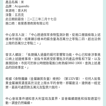
產品名稱：米
品牌：Acquerello
來源地：意大利
淨重：五百克
此日期前最佳：二○三二年二月十七日
進口商：易覺香港商貿有限公司
中心發言人說：「中心透過恆常食物監測計劃，從進口層面檢取上述
樣本作檢測。結果顯示樣本的鎘含量為百萬分之零點二四，超出法例
上限的百萬分之零點二。」
發言人續說：「長期攝入過量的鎘可影響腎功能。中心已知會涉事進
口商上述違規事項，並指令其將受影響批次的產品停售和下架，以及
展開回收。市民可於辦公時間致電進口商熱線3860 1900，查詢上述產
品的回收事宜。」
根據《食物攙雜（金屬雜質含量）規例》（第132V章），任何人如售
賣金屬雜質濃度高於法定上限水平的食物，即屬違法。違例者一經定
罪，最高可處罰款五萬元及監禁六個月。
中心會就事件通知意大利當局及業界，並會繼續跟進和採取適當行
動。調查仍然繼續。