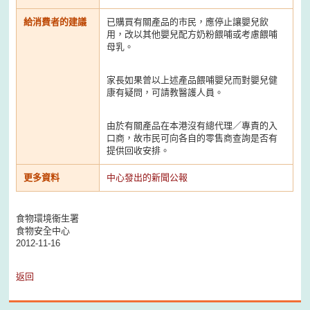
給消費者的建議
已購買有關產品的市民，應停止讓嬰兒飲
用，改以其他嬰兒配方奶粉餵哺或考慮餵哺
母乳。
家長如果曾以上述產品餵哺嬰兒而對嬰兒健
康有疑問，可請教醫護人員。
由於有關產品在本港沒有總代理／專責的入
口商，故市民可向各自的零售商查詢是否有
提供回收安排。
更多資料
中心發出的新聞公報
食物環境衞生署
食物安全中心
2012-11-16
返回