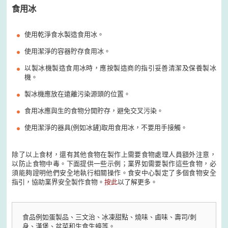
食用冰
使用乾淨食水製造食用冰。
使用潔淨的容器貯存食用冰。
以製冰機製造食用冰時，應按製造商的指引妥善清潔及保養製冰
機。
製冰機應放在遠離污染源頭的位置。
食用冰應與生的食物分開貯存，避免交叉污染。
使用潔淨的器具(例如冰鏟)取用食用冰，不要用手接觸。
除了以上食材，還有其他食物在製作上需要食物處理人員額外注意，
以防止食物中毒。下面提供一些示例；業界如需要製作這些食物，必
須能夠證明他們安全地執行相關操作。食安中心製定了多個食物安全
指引，協助業界安全製作食物。
按此
以了解更多。
食品例如蛋製品、三文治、冰凍甜點、燒味、鹵味、壽司/刺
身、漢堡、盆菜和生食生蠔等。