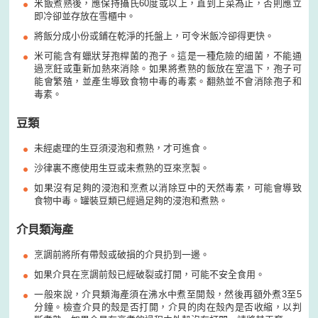
米飯煮熟後，應保持攝氏60度或以上，直到上菜為止，否則應立
即冷卻並存放在雪櫃中。
將飯分成小份或鋪在乾淨的托盤上，可令米飯冷卻得更快。
米可能含有蠟狀芽孢桿菌的孢子。這是一種危險的細菌，不能通
過烹飪或重新加熱來消除。如果將煮熟的飯放在室溫下，孢子可
能會繁殖，並產生導致食物中毒的毒素。翻熱並不會消除孢子和
毒素。
豆類
未經處理的生豆須浸泡和煮熟，才可進食。
沙律裏不應使用生豆或未煮熟的豆來烹製。
如果沒有足夠的浸泡和烹煮以消除豆中的天然毒素，可能會導致
食物中毒。罐裝豆類已經過足夠的浸泡和煮熟。
介貝類海產
烹調前將所有帶殼或破損的介貝扔到一邊。
如果介貝在烹調前殼已經破裂或打開，可能不安全食用。
一般來說，介貝類海產須在沸水中煮至開殼，然後再額外煮3至5
分鐘。檢查介貝的殼是否打開，介貝的肉在殼內是否收縮，以判