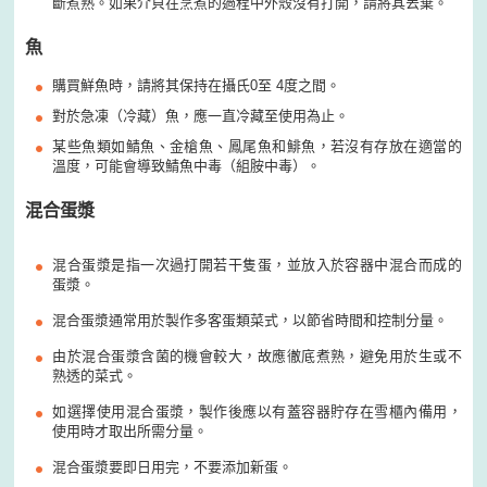
斷煮熟。如果介貝在烹煮的過程中外殼沒有打開，請將其丟棄。
魚
購買鮮魚時，請將其保持在攝氏0至 4度之間。
對於急凍（冷藏）魚，應一直冷藏至使用為止。
某些魚類如鯖魚、金槍魚、鳳尾魚和鯡魚，若沒有存放在適當的
溫度，可能會導致鯖魚中毒（組胺中毒）。
混合蛋漿
混合蛋漿是指一次過打開若干隻蛋，並放入於容器中混合而成的
蛋漿。
混合蛋漿通常用於製作多客蛋類菜式，以節省時間和控制分量。
由於混合蛋漿含菌的機會較大，故應徹底煮熟，避免用於生或不
熟透的菜式。
如選擇使用混合蛋漿，製作後應以有蓋容器貯存在雪櫃內備用，
使用時才取出所需分量。
混合蛋漿要即日用完，不要添加新蛋。