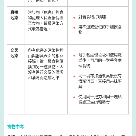
直接
污染物（危害）經食
對着食物打噴嚏
污染
物處理人員直接傳播
至食物，這種污染方
用不潔或受傷的手觸摸食
式最為普遍。
物
交叉
帶有危害的污染物經
戴手套處理垃圾和使用電
污染
由與器具表面的相互
話後，再用同一對手套處
接觸，從一種食物傳
理食物
播到另一種食物，因
沒有進行必要的清潔
同一塊布抹過餐桌後沒有
和消毒而造成污染。
清潔消毒，直接用來抹廚
具
使用同一把刀和同一塊砧
板處理生肉和熟食
食物中毒