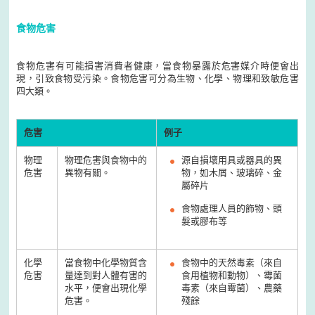
食物危害
食物危害有可能損害消費者健康，當食物暴露於危害媒介時便會出
現，引致食物受污染。食物危害可分為生物、化學、物理和致敏危害
四大類。
危害
例子
物理
物理危害與食物中的
源自損壞用具或器具的異
危害
異物有關。
物，如木屑、玻璃碎、金
屬碎片
食物處理人員的飾物、頭
髮或膠布等
化學
當食物中化學物質含
食物中的天然毒素（來自
危害
量達到對人體有害的
食用植物和動物）、霉菌
水平，便會出現化學
毒素（來自霉菌）、農藥
危害。
殘餘