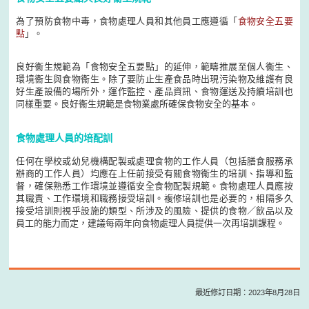
為了預防食物中毒，食物處理人員和其他員工應遵循「
食物安全五要
點
」。
良好衞生規範為「食物安全五要點」的延伸，範疇推展至個人衞生、
環境衞生與食物衞生。除了要防止生產食品時出現污染物及維護有良
好生產設備的場所外，運作監控、產品資訊、食物運送及持續培訓也
同樣重要。良好衞生規範是食物業處所確保食物安全的基本。
食物處理人員的培配訓
任何在學校或幼兒機構配製或處理食物的工作人員（包括膳食服務承
辦商的工作人員）均應在上任前接受有關食物衞生的培訓、指導和監
督，確保熟悉工作環境並遵循安全食物配製規範。食物處理人員應按
其職責、工作環境和職務接受培訓。複修培訓也是必要的，相隔多久
接受培訓則視乎設施的類型、所涉及的風險、提供的食物／飲品以及
員工的能力而定，建議每兩年向食物處理人員提供一次再培訓課程。
最近修訂日期：2023年8月28日