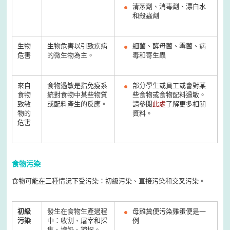
清潔劑、消毒劑、漂白水
和殺蟲劑
生物
生物危害以引致疾病
細菌、酵母菌、霉菌、病
危害
的微生物為主。
毒和寄生蟲
來自
食物過敏是指免疫系
部分學生或員工或會對某
食物
統對食物中某些物質
些食物或食物配料過敏。
致敏
或配料產生的反應。
請參閱
此處
了解更多相關
物的
資料。
危害
食物污染
食物可能在三種情況下受污染：初級污染、直接污染和交叉污染。
初級
發生在食物生產過程
母雞糞便污染雞蛋便是一
污染
中：收割、屠宰和採
例
集、擠奶、捕捉。