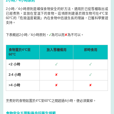
2小時／4小時原則
2小時／4小時原則是確保食物安全的好方法，適用於已從雪櫃取出或
已經煮熟，並放在室温下的食物。這項原則建基於微生物可在4°C至
60°C的「危險温度範圍」內在食物中迅速生長的理論，已獲科學實證
支持。
下表概述2小時／4小時原則，
✓
為可以而
✘
為不可以。
食物置於4°C至
放入雪櫃備用
即時食用
60°C
<2 小時
✓
✓
2-4 小時
✘
✓
>4 小時
✘
✘
烹煮好的食物如置於4°C至60°C之間超過4小時，便必須棄掉。
食物安全五要點與良好衞生規範