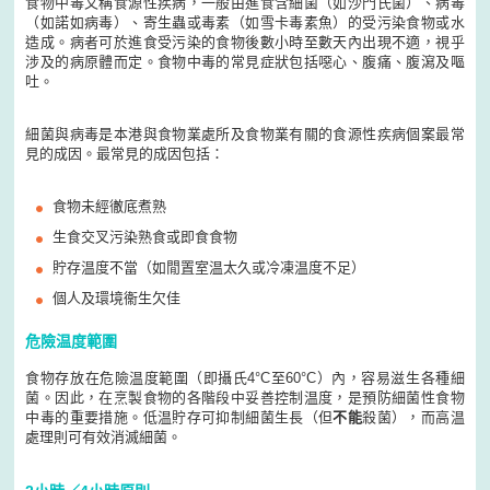
食物中毒又稱食源性疾病，一般由進食含細菌（如沙門氏菌）、病毒
（如諾如病毒）、寄生蟲或毒素（如雪卡毒素魚）的受污染食物或水
造成。病者可於進食受污染的食物後數小時至數天內出現不適，視乎
涉及的病原體而定。食物中毒的常見症狀包括噁心、腹痛、腹瀉及嘔
吐。
細菌與病毒是本港與食物業處所及食物業有關的食源性疾病個案最常
見的成因。最常見的成因包括：
食物未經徹底煮熟
生食交叉污染熟食或即食食物
貯存温度不當（如閒置室温太久或冷凍温度不足）
個人及環境衞生欠佳
危險温度範圍
食物存放在危險温度範圍（即攝氏4°C至60°C）內，容易滋生各種細
菌。因此，在烹製食物的各階段中妥善控制温度，是預防細菌性食物
中毒的重要措施。低温貯存可抑制細菌生長（但
不能
殺菌），而高温
處理則可有效消滅細菌。