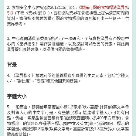
2. 食物安全中心(中心)於2012年5月發出
《製備可閱的食物標籤業界指
引》
(下稱《業界指引》)，旨在協助業界在食物標籤上提供清楚可閱的
資料。這份指引載述製備可閱的食物標籤的原則和列出一些例子，供
業界參考。
3. 中心聯同消費者委員會進行了一項研究，了解食物業界有否按照中
心的《業界指引》製作營養標籤，以及探討可以改善的元素，籍此向
業界提出具體建議，以提供可閱的營養標籤。
背景
4. 《業界指引》載述可閱的營養標籤所具備的主要元素，包括"字體大
小"、"對比度"、"間距"和其他因素的建議。
字體大小
5. 一般而言，建議使用高度最小達1.2毫米(以x-高度*計算)的英文字母
及對等大小的中文字可是，有些情況標示這建議字體大小可能有困
難，例如一些產品包裝面積有限(如總表面面積小於400平方厘米)；食
物標籤上的資料以多種語言標示(如中文及英文)等。無論如何，標示的
字體最小應達到0.8毫米(以英文字母x-高度計算)及1.8毫米(以中文字整
體高度計算)。