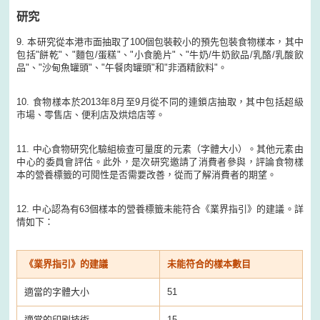
研究
9. 本研究從本港市面抽取了100個包裝較小的預先包裝食物樣本，其中
包括"餅乾"、"麵包/蛋糕"、"小食脆片"、"牛奶/牛奶飲品/乳酪/乳酸飲
品"、"沙甸魚罐頭"、"午餐肉罐頭"和"非酒精飲料"。
10. 食物樣本於2013年8月至9月從不同的連鎖店抽取，其中包括超級
市場、零售店、便利店及烘焙店等。
11. 中心食物研究化驗組檢查可量度的元素（字體大小）。其他元素由
中心的委員會評估。此外，是次研究邀請了消費者參與，評論食物樣
本的營養標籤的可閱性是否需要改善，從而了解消費者的期望。
12. 中心認為有63個樣本的營養標籤未能符合《業界指引》的建議。詳
情如下：
《業界指引》的建議
未能符合的樣本數目
適當的字體大小
51
適當的印刷技術
15