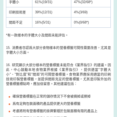
字體小
61%(19/31)
47%(32/68*)
印刷技術差
39%(12/31)
4%(3/69)
間距不足
16%(5/31)
0%(0/68*)
*有一款樣本的字體大小及間距未能評估。
15. 消費者亦認爲大部分食物樣本的營養標籤可閱性需要改善，尤其是
字體大小方面。
16. 研究顯示大部分樣本的營養標籤未能符合《業界指引》的建議。因
此，中心鼓勵本地食物業界根據《業界指引》，提供適當"字體大
小"、"對比度"和"間距"的可閱營養標籤。食物業界應採用適當的印刷
技術印製營養標籤，並提供間距充足的營養標籤，尤其是印製外加的
營養標籤標貼時，應加倍留意。其他建議包括：
確保營養標籤在正常的儲存情況下不會被摘掉或擦掉
爲有足夠包裝面積的產品提供更大的營養標籤
考慮將附有營養標籤的掛牌繫穩於包裝面積有限的產品上