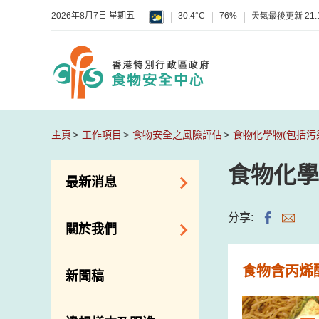
2026年8月7日 星期五
30.4°C
76%
天氣最後更新
21:
主頁
工作項目
食物安全之風險評估
食物化學物(包括污
食物化學
最新消息
食物警報 / 致敏物
分享:
關於我們
警報
懷疑食物中毒個案
組織結構
食物含丙烯
新聞稿
活動
理想與使命
新資訊
介紹短片