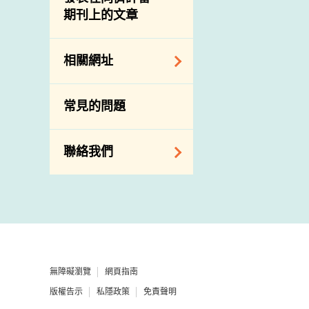
期刊上的文章
下載
公開比賽
相關網址
相關政府部門／機
常見的問題
構
相關網站
聯絡我們
查詢、建議、要求
和投訴
地址及電話
政府電話簿
無障礙瀏覽
網頁指南
郵件貼上足夠郵資
版權告示
私隱政策
免責聲明