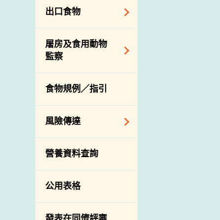
業界諮詢論壇
食物進口商和食物
出口食物
分銷商登記制度
消費者聯繫小組
視察內地農場及聯
出口驗證
屠房及食用動物
絡內地有關當局
出口食物往內地
監察
進口食物管制
出口商及業界的消
活生食用動物的進
規管農業化學物及
息
食物規例／指引
口檢驗
獸醫藥物在食用動
物上的使用
獸醫公共衞生資訊
風險傳達
屠房及疾病監測
宰前檢驗
主題項目
營養資料查詢
宰後檢驗
警報系統
豬隻流感病毒監測
項目及活動
公用表格
結果
傳達資源
屠房及肉類檢驗
資訊平台
發表在同儕評審