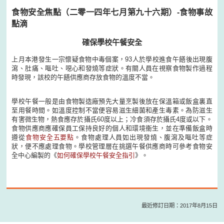
食物安全焦點（二零一四年七月第九十六期）-食物事故
點滴
確保學校午餐安全
上月本港發生一宗懷疑食物中毒個案，93人於學校進食午饍後出現腹
瀉、肚痛、嘔吐、噁心和發燒等症狀。有關人員在視察食物製作過程
時發現，該校的午饍供應商存放食物的溫度不當。
學校午餐一般是由食物製造廠預先大量烹製後放在保溫箱或飯盒裏直
至用餐時間。如溫度控制不當便容易滋生細菌和產生毒素。為防滋生
有害微生物，熱食應存於攝氏60度以上；冷食須存於攝氏4度或以下。
食物供應商應確保員工保持良好的個人和環境衞生，並在準備飯盒時
遵從
食物安全五要點
。食物處理人員如出現發燒、腹瀉及嘔吐等症
狀，便不應處理食物。學校管理層在挑選午餐供應商時可參考食物安
全中心編製的《
如何確保學校午餐安全指引
》。
最近修訂日期：2017年8月15日