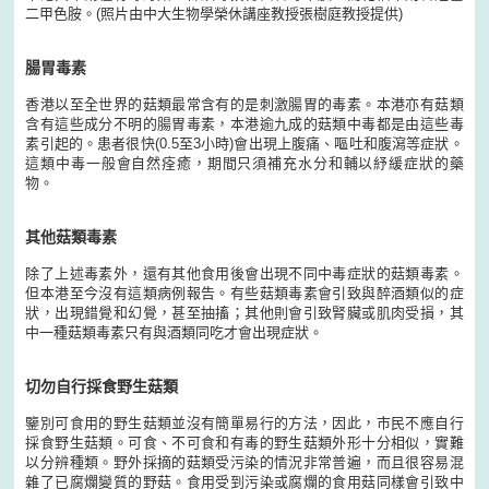
二甲色胺。(照片由中大生物學榮休講座教授張樹庭教授提供)
腸胃毒素
香港以至全世界的菇類最常含有的是刺激腸胃的毒素。本港亦有菇類
含有這些成分不明的腸胃毒素，本港逾九成的菇類中毒都是由這些毒
素引起的。患者很快(0.5至3小時)會出現上腹痛、嘔吐和腹瀉等症狀。
這類中毒一般會自然痊癒，期間只須補充水分和輔以紓緩症狀的藥
物。
其他菇類毒素
除了上述毒素外，還有其他食用後會出現不同中毒症狀的菇類毒素。
但本港至今沒有這類病例報告。有些菇類毒素會引致與醉酒類似的症
狀，出現錯覺和幻覺，甚至抽搐；其他則會引致腎臟或肌肉受損，其
中一種菇類毒素只有與酒類同吃才會出現症狀。
切勿自行採食野生菇類
鑒別可食用的野生菇類並沒有簡單易行的方法，因此，市民不應自行
採食野生菇類。可食、不可食和有毒的野生菇類外形十分相似，實難
以分辨種類。野外採摘的菇類受污染的情況非常普遍，而且很容易混
雜了已腐爛變質的野菇。食用受到污染或腐爛的食用菇同樣會引致中