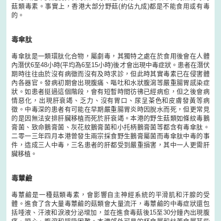
菇類毒素。事實上，香港大部分野菇(約佔九成)都是不能食用或有毒
的。
毒傘肽
毒傘肽是一類環肽化合物，屬劇毒，其獨特之處在於食用後會在人體
內潛伏6至48小時(平均為6至15小時)後才會出現中毒症狀。患者在潛伏
期時往往由於沒有病徵而沒有及時求診，但此時其實毒素已在侵害體
內各器官。發病初期會出現腹痛、嘔吐和水狀腹瀉等嚴重腸胃感染症
狀。如患者挺過這個階段，會有短暫時間彷彿已經病愈，但之後會病
情惡化，出現肝衰竭、乏力、沒有胃口、尿呈茶色和皮膚發黃等病
徵。中毒深的患者有可能在早期嚴重腸胃炎時因脫水而死，但更常見
的是因無法安排肝臟移植而死於肝衰竭。本港的野生菇類如條紋毒鵝
膏菌、致命鵝膏菌、灰花紋鵝膏菌和小托柄鵝膏菌等都含有毒傘肽。
二零一三年四月本港曾發生兩宗採食野生鵝膏屬菌而毒傘肽中毒的事
件，造成三人中毒，三名患者的肝都受到嚴重損害，其中一人更需肝
臟移植。
毒蕈鹼
毒蕈鹼是一種菇類毒素，會影響自主神經系統的平滑肌和汗腺的受
體。進食了含大量毒蕈鹼的菇類會大量流汗，毒蕈鹼的中毒症狀還包
括唾液、汗液和淚液分泌增加，並在進食毒菇後15至30分鐘內出現腹