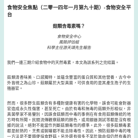
食物安全焦點（二零一四年一月第九十期）-食物安全平
台
菇類含毒素嗎？
食物安全中心
風險評估組
科學主任游天頌先生報告
我們一連三期介紹食物中的天然毒素，本文為該系列之完結篇。
菇類清香味美、口感獨特，並蘊含豐富的蛋白質和其他營養，古今中
外皆視之為山珍。菇類屬於大型真菌，可供食用的是其產生孢子的生
殖器官。
然而，很多野生菇類含有多種對健康有害的化學物，誤食可能會對器
官造成永久性傷害，甚至死亡。由於有毒和無毒的菇類外形相似，非
真菌學家不易鑒別，因誤食菇類而中毒的事例在有食用菇類傳統的地
方時有所聞。民間流傳觀察菇類的顏色，或用銀器測試等都是沒有根
據的說法，絕對不能當作判斷菇類毒性的標準。此外，很多菇類毒素
都是耐熱的，烹煮或裝罐都不能去除毒性。因此，預防菇類中毒的唯
一方法是不要隨便採食野菇。另外還有很多不至於致命但仍然有毒的