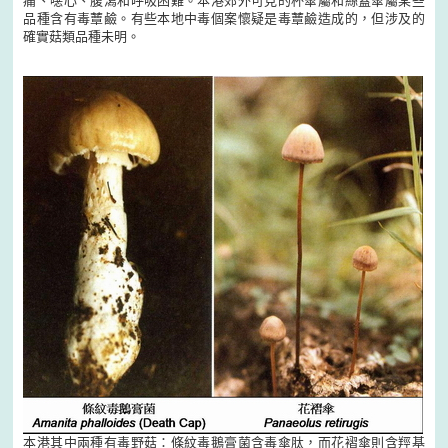
痛、噁心、腹瀉和呼吸困難。本港郊外可見的杯傘屬和絲蓋傘屬某些
品種含有毒蕈鹼。有些本地中毒個案懷疑是毒蕈鹼造成的，但涉及的
確實菇類品種未明。
本港其中兩種有毒野菇：條紋毒鵝膏菌含毒傘肽，而花褶傘則含羥基