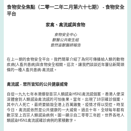
食物安全焦點（二零一二年二月第六十七期） - 食物安全
平台
家禽、禽流感與食物
食物安全中心
獸醫公共衛生組
曾然宙
獸醫師報告
在上一期的食物安全平台，我們簡單介紹了為何可傳播給人類的動物
疾病(人畜共患病)與食物安全相關。這次，讓我們談談近年屢佔新聞頭
條的一種人畜共患病-禽流感。
禽流感 - 眾所皆知的公共健康威脅
自從一九九七年本港爆發首宗人類感染H5N1禽流感個案，香港人便深
深體會到人類感染禽流感的可怕後果。當年，出現了18宗確診個案，
其中六人死亡，最終要銷毀全港上百萬雞隻，疫情才得以受控。時至
今日，禽流感依然是公共健康的一大威脅。過去十年，全球每年都有
數宗至上百宗人類感染病例。圖一顯示自二零零三年起，世界各地人
類感染H5N1禽流感確診病例的累積數字。