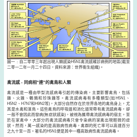
圖一﹕自二零零三年起出現人類感染H5N1禽流感確診病例的地區(截至
二零一二年一月二十四日，資料來源：世界衞生組織)。
禽流感 - 同病相"連"的禽鳥和人類
禽流感是一種由甲型流感病毒引起的傳染病，主要影響禽鳥，包括
雞、火雞、鵪鶉和珍珠雞等。禽流感病毒有多種類型(如H5N1、
H5N2、H7N7和H9N2等)，大部分自然存在於世界各地的禽鳥身上，尤
其是水禽和濱鳥。這些禽鳥的呼吸道和消化道常帶有禽流感病毒，卻
一般不會因此而發病(無症狀感染)，被視為攜帶禽流感病毒的宿主。至
於在家禽中，大部分的禽流感病毒只會令染病的家禽出現輕微的症
狀。然而，萬一感染的是高致病性病毒，禽群的死亡率可以高達百分
之九十至一百。著名的H5N1便是其中一種高致病性禽流感病毒。