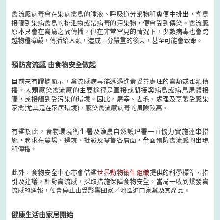
禽流感病毒會在染病禽鳥的唾液、呼吸道分泌物和糞便中排出，雀鳥
接觸到染病禽鳥的排泄物或帶病毒的污染物，便會受到傳染。禽流感
原本只會在禽鳥之間傳播，但在非常罕見的情況下，少數病毒也會跨
越物種障礙，傳播給人類，造成十分嚴重的後果，甚至可能會致命。
預防禽流感 由食物安全做起
目前未有證據顯示，禽流感病毒能透過進食妥善處理的禽類或蛋類傳
播。人類感染禽流感的主要途徑是直接或間接與病鳥或病鳥屍體接
觸，或接觸到受污染的環境。因此，屠宰、去毛、處理及烹製受感染
家禽(尤其是在家居環境)，感染禽流感病毒的風險較高。
有鑑於此，食物環境衞生署及漁農自然護理署一直協力實施連串措
施，務求在農場、邊境、批發及零售各層面，全面預防禽流感的出現
和傳播。
此外，食物安全中心亦會借鑑
世界動物衞生組織
提供的科學標準、指
引及建議，針對禽流感，採取措施保障食物安全。當局一收到爆發禽
流感的通報，便會停止由受影響國家／地區進口家禽及其產品。
健康生活由家居開始