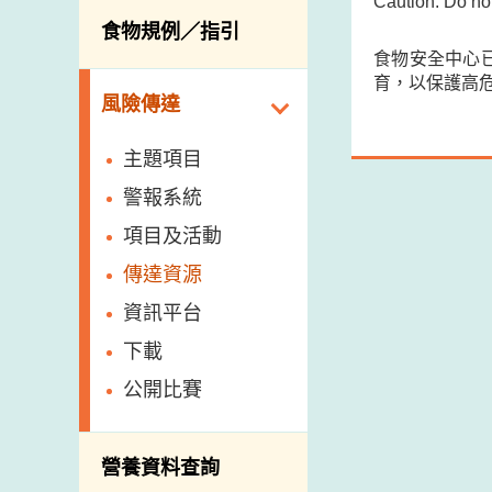
Caution: Do no
活生食用動物的進
規管農業化學物及
息
食物規例／指引
食物事故應變及管
口檢驗
獸醫藥物在食用動
食物安全中心
理
物上的使用
獸醫公共衞生資訊
育，以保護高
食物消費量調查
風險傳達
屠房及疾病監測
總膳食研究
宰前檢驗
主題項目
有機食物
宰後檢驗
警報系統
高風險食物
豬隻流感病毒監測
項目及活動
結果
抗菌素耐藥性
傳達資源
屠房及肉類檢驗
食物中的碘
資訊平台
下載
公開比賽
營養資料查詢