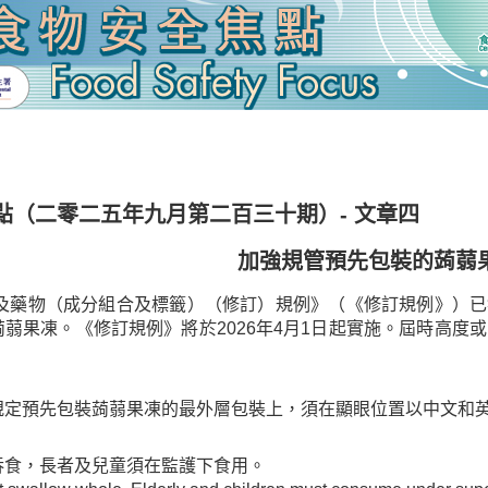
點（二零二五年九月第二百三十期）- 文章四
加強規管預先包裝的蒟蒻
食物及藥物（成分組合及標籤）（修訂）規例》（《修訂規例》）
蒻果凍。《修訂規例》將於2026年4月1日起實施。屆時高度
規定預先包裝蒟蒻果凍的最外層包裝上，須在顯眼位置以中文和
吞食，長者及兒童須在監護下食用。