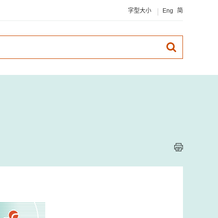
字型大小
Eng
简