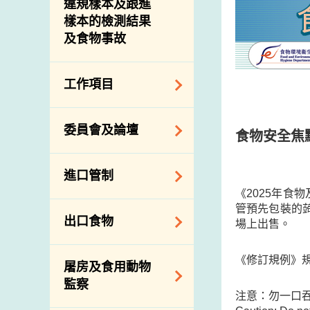
違規樣本及跟進
樣本的檢測結果
及食物事故
工作項目
降低膳食中的鈉和
委員會及論壇
食物安全焦
糖
食物監測計劃
食物安全專家委員
進口管制
會
食物安全重點控制
《2025年
系統
業界諮詢論壇
管預先包裝的蒟
食物進口商和食物
出口食物
場上出售。
基因改造食物
分銷商登記制度
消費者聯繫小組
食物標籤上的營養
視察內地農場及聯
出口驗證
《修訂規例》
屠房及食用動物
資料
絡內地有關當局
出口食物往內地
監察
食物安全之風險評
進口食物管制
注意：勿一口
出口商及業界的消
估