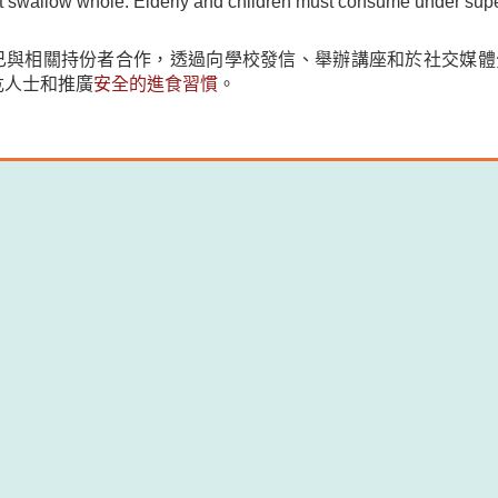
t swallow whole. Elderly and children must consume under supe
已與相關持份者合作，透過向學校發信、舉辦講座和於社交媒體
危人士和推廣
安全的進食習慣
。