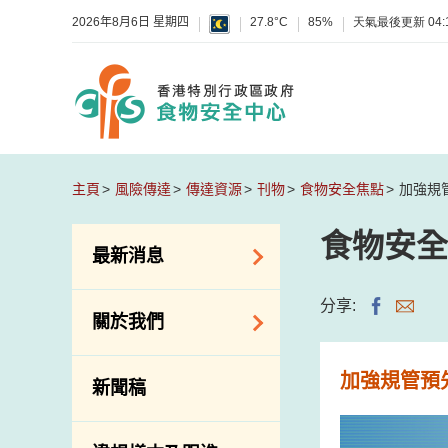
2026年8月6日 星期四
27.8°C
85%
天氣最後更新
04:
主頁
風險傳達
傳達資源
刊物
食物安全焦點
加強規
食物安全
最新消息
食物警報 / 致敏物
分享:
關於我們
警報
懷疑食物中毒個案
組織結構
加強規管預
新聞稿
活動
理想與使命
新資訊
介紹短片