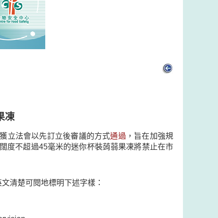
果凍
已獲立法會以先訂立後審議的方式
通過
，旨在加強規
或闊度不超過45毫米的迷你杯裝蒟蒻果凍將禁止在市
英文清楚可閱地標明下述字樣：