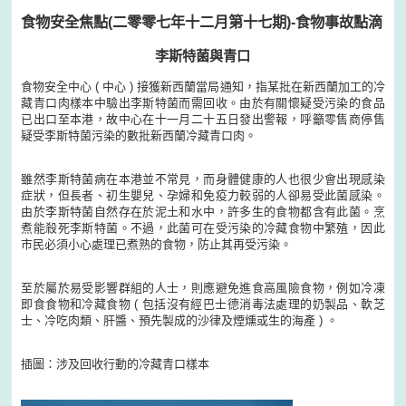
食物安全焦點(二零零七年十二月第十七期)-食物事故點滴
李斯特菌與青口
食物安全中心 ( 中心 ) 接獲新西蘭當局通知，指某批在新西蘭加工的冷
藏青口肉樣本中驗出李斯特菌而需回收。由於有關懷疑受污染的食品
已出口至本港，故中心在十一月二十五日發出警報，呼籲零售商停售
疑受李斯特菌污染的數批新西蘭冷藏青口肉。
雖然李斯特菌病在本港並不常見，而身體健康的人也很少會出現感染
症狀，但長者、初生嬰兒、孕婦和免疫力較弱的人卻易受此菌感染。
由於李斯特菌自然存在於泥土和水中，許多生的食物都含有此菌。烹
煮能殺死李斯特菌。不過，此菌可在受污染的冷藏食物中繁殖，因此
市民必須小心處理已煮熟的食物，防止其再受污染。
至於屬於易受影響群組的人士，則應避免進食高風險食物，例如冷凍
即食食物和冷藏食物 ( 包括沒有經巴士德消毒法處理的奶製品、軟芝
士、冷吃肉類、肝醬、預先製成的沙律及煙燻或生的海產 ) 。
插圖：涉及回收行動的冷藏青口樣本