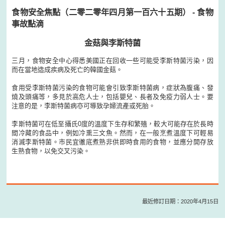
食物安全焦點（二零二零年四月第一百六十五期） - 食物
事故點滴
金菇與李斯特菌
三月，食物安全中心得悉美國正在回收一些可能受李斯特菌污染，因
而在當地造成疾病及死亡的韓國金菇。
食用受李斯特菌污染的食物可能會引致李斯特菌病，症狀為腹痛、發
燒及頭痛等，多見於高危人士，包括嬰兒、長者及免疫力弱人士。要
注意的是，李斯特菌病亦可導致孕婦流產或死胎。
李斯特菌可在低至攝氏0度的溫度下生存和繁殖，較大可能存在於長時
間冷藏的食品中，例如冷熏三文魚。然而，在一般烹煮溫度下可輕易
消滅李斯特菌。市民宜徹底煮熟非供即時食用的食物，並應分開存放
生熟食物，以免交叉污染。
最近修訂日期：2020年4月15日