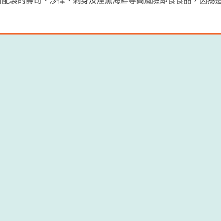
材配製的壽司、沙律、刺身及煙熏海鮮等高風險即食食品，因為