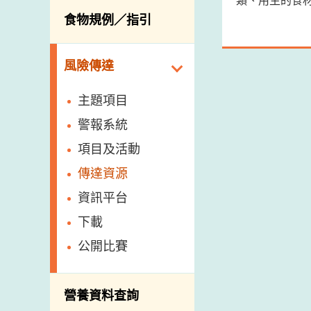
類、用生的食
活生食用動物的進
規管農業化學物及
息
食物規例／指引
食物事故應變及管
口檢驗
獸醫藥物在食用動
理
物上的使用
獸醫公共衞生資訊
食物消費量調查
風險傳達
屠房及疾病監測
總膳食研究
宰前檢驗
主題項目
有機食物
宰後檢驗
警報系統
高風險食物
豬隻流感病毒監測
項目及活動
結果
抗菌素耐藥性
傳達資源
屠房及肉類檢驗
食物中的碘
資訊平台
下載
公開比賽
營養資料查詢