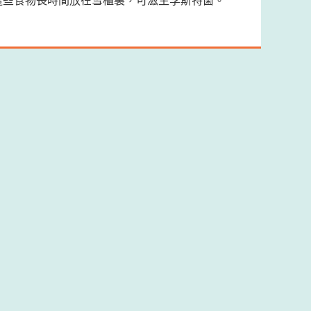
這些食物長時間放在雪櫃裏，可滋生李斯特菌。