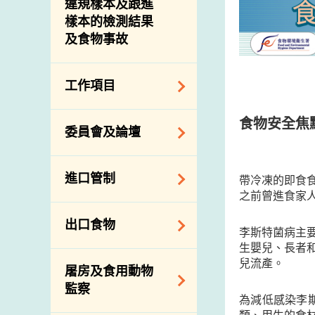
違規樣本及跟進
樣本的檢測結果
及食物事故
工作項目
降低膳食中的鈉和
食物安全焦
委員會及論壇
糖
食物監測計劃
食物安全專家委員
進口管制
帶冷凍的即食
會
食物安全重點控制
之前曾進食家
系統
業界諮詢論壇
食物進口商和食物
出口食物
基因改造食物
分銷商登記制度
李斯特菌病主
消費者聯繫小組
生嬰兒、長者
食物標籤上的營養
視察內地農場及聯
出口驗證
兒流產。
屠房及食用動物
資料
絡內地有關當局
出口食物往內地
監察
食物安全之風險評
進口食物管制
為減低感染李
出口商及業界的消
估