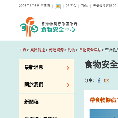
2026年8月6日 星期四
28.7°C
79%
天氣最後更新
09:
主頁
風險傳達
傳達資源
刊物
食物安全焦點
帶食物
食物安全
最新消息
食物警報 / 致敏物
分享:
關於我們
警報
懷疑食物中毒個案
組織結構
帶食物探病
新聞稿
活動
理想與使命
新資訊
介紹短片